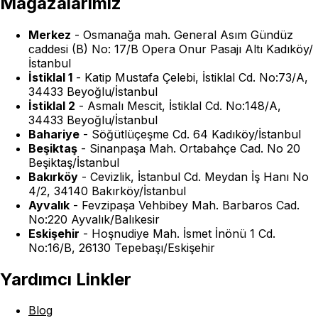
Mağazalarımız
Merkez
-
Osmanağa mah. General Asım Gündüz
caddesi (B) No: 17/B Opera Onur Pasajı Altı Kadıköy/
İstanbul
İstiklal 1
-
Katip Mustafa Çelebi, İstiklal Cd. No:73/A,
34433 Beyoğlu/İstanbul
İstiklal 2
-
Asmalı Mescit, İstiklal Cd. No:148/A,
34433 Beyoğlu/İstanbul
Bahariye
-
Söğütlüçeşme Cd. 64 Kadıköy/İstanbul
Beşiktaş
-
Sinanpaşa Mah. Ortabahçe Cad. No 20
Beşiktaş/İstanbul
Bakırköy
-
Cevizlik, İstanbul Cd. Meydan İş Hanı No
4/2, 34140 Bakırköy/İstanbul
Ayvalık
-
Fevzipaşa Vehbibey Mah. Barbaros Cad.
No:220 Ayvalık/Balıkesir
Eskişehir
-
Hoşnudiye Mah. İsmet İnönü 1 Cd.
No:16/B, 26130 Tepebaşı/Eskişehir
Yardımcı Linkler
Blog