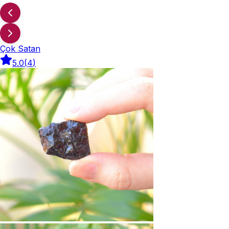
Çok Satan
5.0
(
4
)