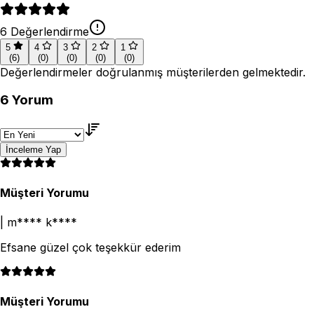
6
Değerlendirme
5
4
3
2
1
(
6
)
(
0
)
(
0
)
(
0
)
(
0
)
Değerlendirmeler doğrulanmış müşterilerden gelmektedir.
6
Yorum
İnceleme Yap
Müşteri Yorumu
|
m**** k****
Efsane güzel çok teşekkür ederim
Müşteri Yorumu