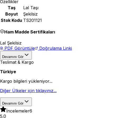
Özellikler
Taş
Lal Taşı
Boyut
Şekilsiz
Stok Kodu
TS201121
Ham Madde Sertifikaları
Lal Şekilsiz
PDF Görüntüle
Doğrulama Linki
Devamını Gör
Teslimat & Kargo
Türkiye
Kargo bilgileri yükleniyor...
Diğer Ülkeler için tıklayınız...
Devamını Gör
İncelemeler
6
5.0