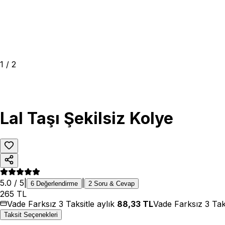
1
/
2
Lal Taşı Şekilsiz Kolye
5.0
/ 5
|
|
6
Değerlendirme
2
Soru & Cevap
265
TL
Vade Farksız 3 Taksitle aylık
88,33
TL
Vade Farksız 3 Tak
Taksit Seçenekleri