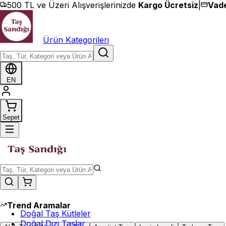
İçeriğe geç
500 TL ve Üzeri Alışverişlerinizde
Kargo Ücretsiz
|
Vade
Ürün Kategorileri
EN
Sepet
Trend Aramalar
Doğal Taş Kütleler
Doğal Dizi Taşlar