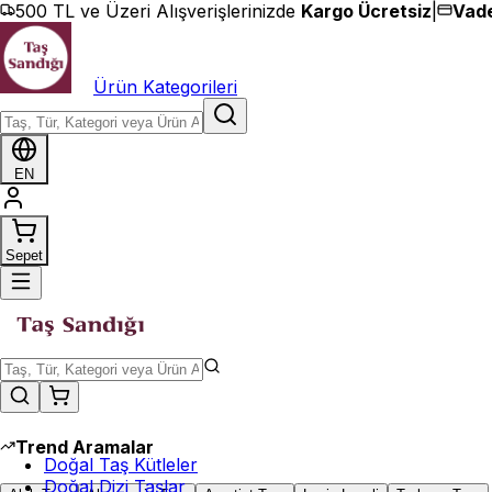
İçeriğe geç
500 TL ve Üzeri Alışverişlerinizde
Kargo Ücretsiz
|
Vade
Ürün Kategorileri
EN
Sepet
Trend Aramalar
Doğal Taş Kütleler
Doğal Dizi Taşlar