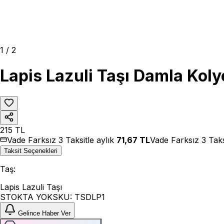
1
/
2
Lapis Lazuli Taşı Damla Koly
215
TL
Vade Farksız 3 Taksitle aylık
71,67
TL
Vade Farksız 3 Taks
Taksit Seçenekleri
Taş
:
Lapis Lazuli Taşı
STOKTA YOK
SKU:
TSDLP1
Gelince Haber Ver