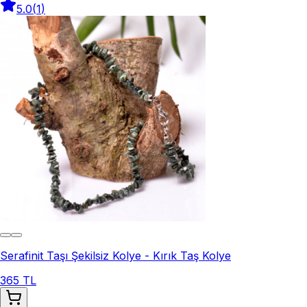
5.0
(
1
)
Serafinit Taşı Şekilsiz Kolye - Kırık Taş Kolye
365 TL