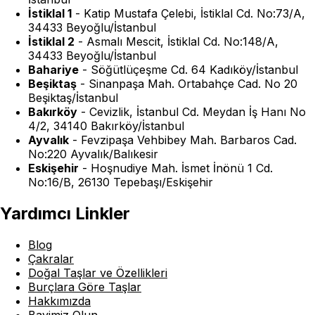
İstiklal 1
-
Katip Mustafa Çelebi, İstiklal Cd. No:73/A,
34433 Beyoğlu/İstanbul
İstiklal 2
-
Asmalı Mescit, İstiklal Cd. No:148/A,
34433 Beyoğlu/İstanbul
Bahariye
-
Söğütlüçeşme Cd. 64 Kadıköy/İstanbul
Beşiktaş
-
Sinanpaşa Mah. Ortabahçe Cad. No 20
Beşiktaş/İstanbul
Bakırköy
-
Cevizlik, İstanbul Cd. Meydan İş Hanı No
4/2, 34140 Bakırköy/İstanbul
Ayvalık
-
Fevzipaşa Vehbibey Mah. Barbaros Cad.
No:220 Ayvalık/Balıkesir
Eskişehir
-
Hoşnudiye Mah. İsmet İnönü 1 Cd.
No:16/B, 26130 Tepebaşı/Eskişehir
Yardımcı Linkler
Blog
Çakralar
Doğal Taşlar ve Özellikleri
Burçlara Göre Taşlar
Hakkımızda