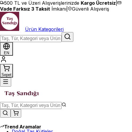
İçeriğe geç
500 TL ve Üzeri Alışverişlerinizde
Kargo Ücretsiz
|
Vade Farksız 3 Taksit
İmkanı
|
Güvenli Alışveriş
Ürün Kategorileri
EN
Sepet
Trend Aramalar
Doğal Taş Kütleler