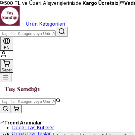
İçeriğe geç
500 TL ve Üzeri Alışverişlerinizde
Kargo Ücretsiz
|
Vade
Ürün Kategorileri
EN
Sepet
Trend Aramalar
Doğal Taş Kütleler
Doğal Dizi Taşlar