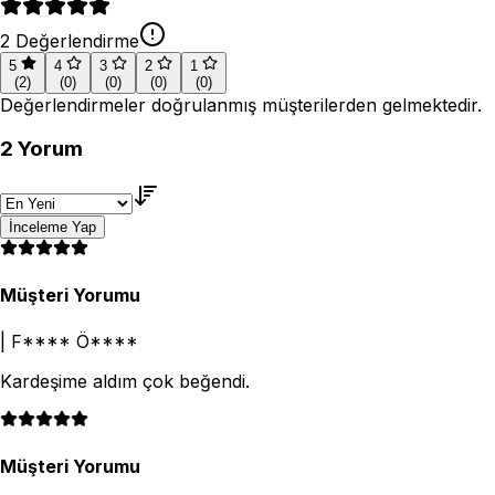
2
Değerlendirme
5
4
3
2
1
(
2
)
(
0
)
(
0
)
(
0
)
(
0
)
Değerlendirmeler doğrulanmış müşterilerden gelmektedir.
2
Yorum
İnceleme Yap
Müşteri Yorumu
|
F**** Ö****
Kardeşime aldım çok beğendi.
Müşteri Yorumu