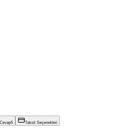
 Cevap
5
Taksit Seçenekleri