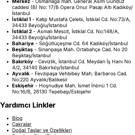
Merkez
-
Osmanağa mah. General Asım Gündüz
caddesi (B) No: 17/B Opera Onur Pasajı Altı Kadıköy/
İstanbul
İstiklal 1
-
Katip Mustafa Çelebi, İstiklal Cd. No:73/A,
34433 Beyoğlu/İstanbul
İstiklal 2
-
Asmalı Mescit, İstiklal Cd. No:148/A,
34433 Beyoğlu/İstanbul
Bahariye
-
Söğütlüçeşme Cd. 64 Kadıköy/İstanbul
Beşiktaş
-
Sinanpaşa Mah. Ortabahçe Cad. No 20
Beşiktaş/İstanbul
Bakırköy
-
Cevizlik, İstanbul Cd. Meydan İş Hanı No
4/2, 34140 Bakırköy/İstanbul
Ayvalık
-
Fevzipaşa Vehbibey Mah. Barbaros Cad.
No:220 Ayvalık/Balıkesir
Eskişehir
-
Hoşnudiye Mah. İsmet İnönü 1 Cd.
No:16/B, 26130 Tepebaşı/Eskişehir
Yardımcı Linkler
Blog
Çakralar
Doğal Taşlar ve Özellikleri