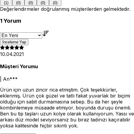
(
1
)
(
0
)
(
0
)
(
0
)
(
0
)
Değerlendirmeler doğrulanmış müşterilerden gelmektedir.
1
Yorum
İnceleme Yap
10.04.2021
Müşteri Yorumu
|
An***
Ürün için uzun zincir rica etmiştim. Çok teşekkürler,
eklenmiş. Ürün çok güzel ve tatlı fakat yuvarlak bir biçimi
olduğu için sabit durmamasına sebep. Bu da her şeyle
kombinlemeye müsaade etmiyor. boyunda duruşu önemli.
Ben bu tip taşları uzun kolye olarak kullanıyorum. Yassı ve
arkası düz model seviyorsanız bu biraz tadınızı kaçırabilir
yoksa kalitesinde hiçbir sıkıntı yok.