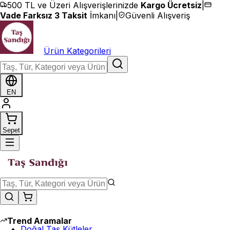
İçeriğe geç
500 TL ve Üzeri Alışverişlerinizde
Kargo Ücretsiz
|
Vade Farksız 3 Taksit
İmkanı
|
Güvenli Alışveriş
Ürün Kategorileri
EN
Sepet
Trend Aramalar
Doğal Taş Kütleler