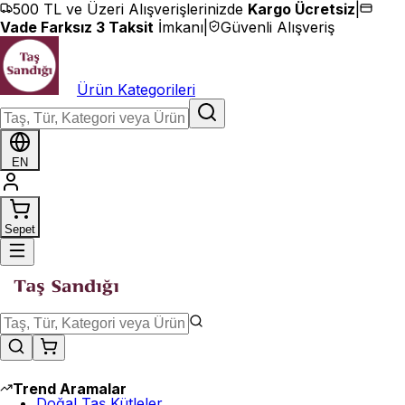
İçeriğe geç
500 TL ve Üzeri Alışverişlerinizde
Kargo Ücretsiz
|
Vade Farksız 3 Taksit
İmkanı
|
Güvenli Alışveriş
Ürün Kategorileri
EN
Sepet
Trend Aramalar
Doğal Taş Kütleler