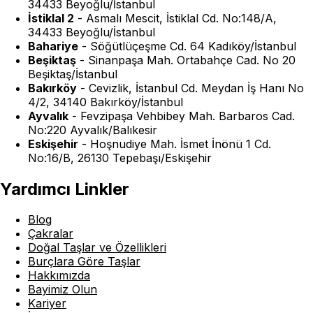
34433 Beyoğlu/İstanbul
İstiklal 2
-
Asmalı Mescit, İstiklal Cd. No:148/A,
34433 Beyoğlu/İstanbul
Bahariye
-
Söğütlüçeşme Cd. 64 Kadıköy/İstanbul
Beşiktaş
-
Sinanpaşa Mah. Ortabahçe Cad. No 20
Beşiktaş/İstanbul
Bakırköy
-
Cevizlik, İstanbul Cd. Meydan İş Hanı No
4/2, 34140 Bakırköy/İstanbul
Ayvalık
-
Fevzipaşa Vehbibey Mah. Barbaros Cad.
No:220 Ayvalık/Balıkesir
Eskişehir
-
Hoşnudiye Mah. İsmet İnönü 1 Cd.
No:16/B, 26130 Tepebaşı/Eskişehir
Yardımcı Linkler
Blog
Çakralar
Doğal Taşlar ve Özellikleri
Burçlara Göre Taşlar
Hakkımızda
Bayimiz Olun
Kariyer