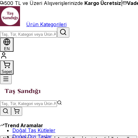
İçeriğe geç
500 TL ve Üzeri Alışverişlerinizde
Kargo Ücretsiz
|
Vade
Ürün Kategorileri
EN
Sepet
Trend Aramalar
Doğal Taş Kütleler
Doğal Dizi Taşlar