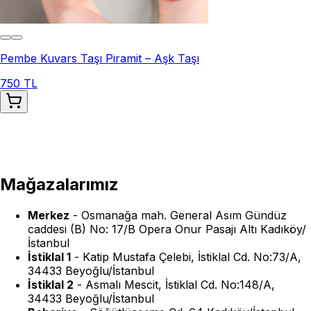
Pembe Kuvars Taşı Piramit – Aşk Taşı
750 TL
Mağazalarımız
Merkez
-
Osmanağa mah. General Asım Gündüz
caddesi (B) No: 17/B Opera Onur Pasajı Altı Kadıköy/
İstanbul
İstiklal 1
-
Katip Mustafa Çelebi, İstiklal Cd. No:73/A,
34433 Beyoğlu/İstanbul
İstiklal 2
-
Asmalı Mescit, İstiklal Cd. No:148/A,
34433 Beyoğlu/İstanbul