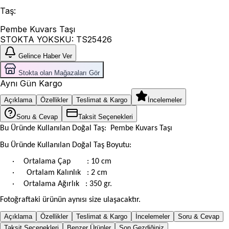
Taş
:
Pembe Kuvars Taşı
STOKTA YOK
SKU:
TS25426
Gelince Haber Ver
Stokta olan Mağazaları Gör
Aynı Gün Kargo
Açıklama
Özellikler
Teslimat & Kargo
İncelemeler
Soru & Cevap
Taksit Seçenekleri
Bu Üründe Kullanılan Doğal Taş: Pembe Kuvars Taşı
Bu Üründe Kullanılan Doğal Taş Boyutu:
·
Ortalama Çap
: 10
cm
·
Ortalam
Kalınlık
: 2 cm
·
Ortalama
Ağırlık
: 350 gr.
Fotoğraftaki ürünün aynısı size ulaşacaktır.
Açıklama
Özellikler
Teslimat & Kargo
İncelemeler
Soru & Cevap
Taksit Seçenekleri
Benzer Ürünler
Son Gezdiğiniz