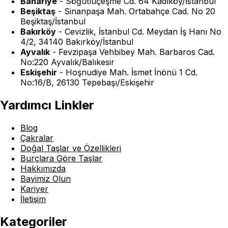
Bahariye
-
Söğütlüçeşme Cd. 64 Kadıköy/İstanbul
Beşiktaş
-
Sinanpaşa Mah. Ortabahçe Cad. No 20
Beşiktaş/İstanbul
Bakırköy
-
Cevizlik, İstanbul Cd. Meydan İş Hanı No
4/2, 34140 Bakırköy/İstanbul
Ayvalık
-
Fevzipaşa Vehbibey Mah. Barbaros Cad.
No:220 Ayvalık/Balıkesir
Eskişehir
-
Hoşnudiye Mah. İsmet İnönü 1 Cd.
No:16/B, 26130 Tepebaşı/Eskişehir
Yardımcı Linkler
Blog
Çakralar
Doğal Taşlar ve Özellikleri
Burçlara Göre Taşlar
Hakkımızda
Bayimiz Olun
Kariyer
İletişim
Kategoriler