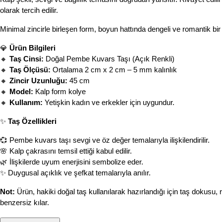
olarak tercih edilir.
Minimal zincirle birleşen form, boyun hattında dengeli ve romantik bir 
💎 
Ürün Bilgileri
🔸 
Taş Cinsi:
 Doğal Pembe Kuvars Taşı (Açık Renkli)
🔸 
Taş Ölçüsü:
 Ortalama 2 cm x 2 cm – 5 mm kalınlık
🔸 
Zincir Uzunluğu:
 45 cm
🔸 
Model:
 Kalp form kolye
🔸 
Kullanım:
 Yetişkin kadın ve erkekler için uygundur.
✨ 
Taş Özellikleri
💞 Pembe kuvars taşı sevgi ve öz değer temalarıyla ilişkilendirilir.
🌸 Kalp çakrasını temsil ettiği kabul edilir.
🌿 İlişkilerde uyum enerjisini sembolize eder.
✨ Duygusal açıklık ve şefkat temalarıyla anılır.
Not:
 Ürün, hakiki doğal taş kullanılarak hazırlandığı için taş dokusu, 
benzersiz kılar.