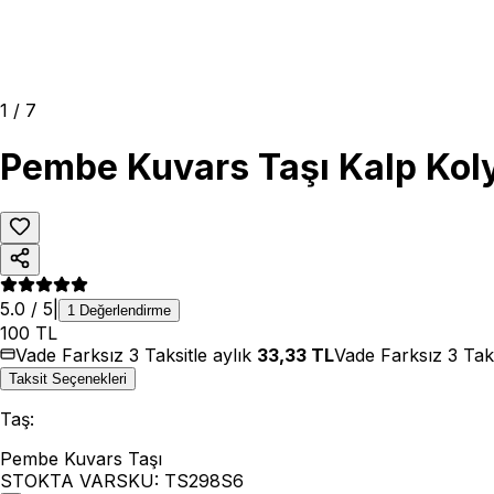
1
/
7
Pembe Kuvars Taşı Kalp Kolye
5.0
/ 5
|
1
Değerlendirme
100
TL
Vade Farksız 3 Taksitle aylık
33,33
TL
Vade Farksız 3 Tak
Taksit Seçenekleri
Taş
:
Pembe Kuvars Taşı
STOKTA VAR
SKU:
TS298S6