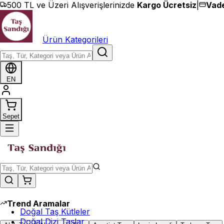
İçeriğe geç
500 TL ve Üzeri Alışverişlerinizde
Kargo Ücretsiz
|
Vade
Ürün Kategorileri
EN
Sepet
Trend Aramalar
Doğal Taş Kütleler
Doğal Dizi Taşlar