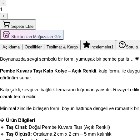
-
1
+
Sepete Ekle
Stokta olan Mağazaları Gör
Açıklama
Özellikler
Teslimat & Kargo
İncelemeler
1
Soru &
Boynunuzda sevgi sembolü bir form, yumuşak bir pembe parıltı… 💗
Pembe Kuvars Taşı Kalp Kolye – Açık Renkli
, kalp formu ile duyg
görünüm sunar.
Kalp şekli, sevgi ve bağlılık temasını doğrudan yansıtır. Rivayet edilir 
olarak tercih edilir.
Minimal zincirle birleşen form, boyun hattında dengeli ve romantik bir 
💎 
Ürün Bilgileri
🔸 
Taş Cinsi:
 Doğal Pembe Kuvars Taşı (Açık Renkli)
🔸 
Taş Ölçüsü:
 Ortalama 2 cm x 2 cm – 5 mm kalınlık