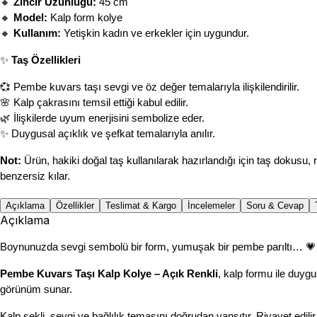
🔸 
Zincir Uzunluğu:
 45 cm
🔸 
Model:
 Kalp form kolye
🔸 
Kullanım:
 Yetişkin kadın ve erkekler için uygundur.
✨ 
Taş Özellikleri
💞 Pembe kuvars taşı sevgi ve öz değer temalarıyla ilişkilendirilir.
🌸 Kalp çakrasını temsil ettiği kabul edilir.
🌿 İlişkilerde uyum enerjisini sembolize eder.
✨ Duygusal açıklık ve şefkat temalarıyla anılır.
Not:
 Ürün, hakiki doğal taş kullanılarak hazırlandığı için taş dokusu, 
benzersiz kılar.
Açıklama
Özellikler
Teslimat & Kargo
İncelemeler
Soru & Cevap
Açıklama
Boynunuzda sevgi sembolü bir form, yumuşak bir pembe parıltı… 💗
Pembe Kuvars Taşı Kalp Kolye – Açık Renkli
, kalp formu ile duyg
görünüm sunar.
Kalp şekli, sevgi ve bağlılık temasını doğrudan yansıtır. Rivayet edilir 