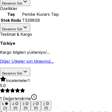
Devamını Gör
Özellikler
Taş
Pembe Kuvars Taşı
Stok Kodu
TS298S6
Devamını Gör
Teslimat & Kargo
Türkiye
Kargo bilgileri yükleniyor...
Diğer Ülkeler için tıklayınız...
Devamını Gör
İncelemeler
1
5.0
1
Değerlendirme
5
4
3
2
1
(
1
)
(
0
)
(
0
)
(
0
)
(
0
)