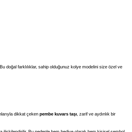
 Bu doğal farklılıklar, sahip olduğunuz kolye modelini size özel ve 
larıyla dikkat çeken 
pembe kuvars taşı
, zarif ve aydınlık bir 
la ilişkilendirilir. Bu nedenle hem hediye olarak hem kişisel sembol 