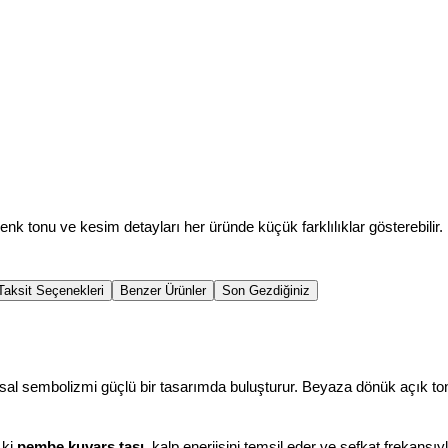
renk tonu ve kesim detayları her üründe küçük farklılıklar gösterebilir.
Taksit Seçenekleri
Benzer Ürünler
Son Gezdiğiniz
usal sembolizmi güçlü bir tasarımda buluşturur. Beyaza dönük açık ton
ki 
pembe kuvars taşı
, kalp enerjisini temsil eder ve şefkat frekansıy