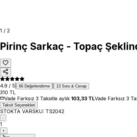
1
/
2
Pirinç Sarkaç - Topaç Şekli
4.9
/ 5
|
|
66
Değerlendirme
13
Soru & Cevap
310
TL
Vade Farksız 3 Taksitle aylık
103,33
TL
Vade Farksız 3 Tak
Taksit Seçenekleri
STOKTA VAR
SKU:
TS2042
-
1
+