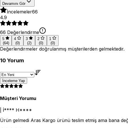
Devamını Gör
İncelemeler
66
4.9
66
Değerlendirme
5
4
3
2
1
(
64
)
(
0
)
(
2
)
(
0
)
(
0
)
Değerlendirmeler doğrulanmış müşterilerden gelmektedir.
10
Yorum
İnceleme Yap
Müşteri Yorumu
|
İ**** H****
Ürün gelmedi Aras Kargo ürünü teslim etmiş ama bana değil.