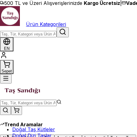
İçeriğe geç
500 TL ve Üzeri Alışverişlerinizde
Kargo Ücretsiz
|
Vade
Ürün Kategorileri
EN
Sepet
Trend Aramalar
Doğal Taş Kütleler
Doğal Dizi Taşlar