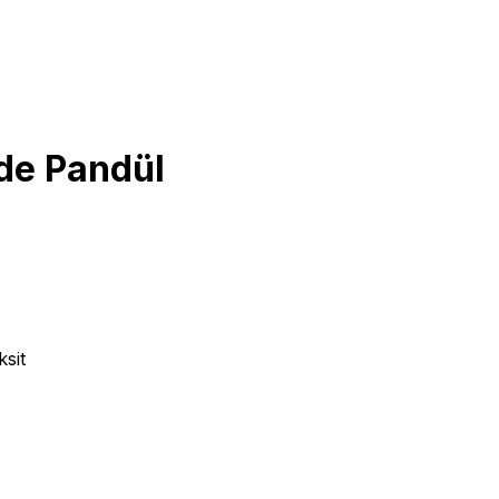
nde Pandül
sit