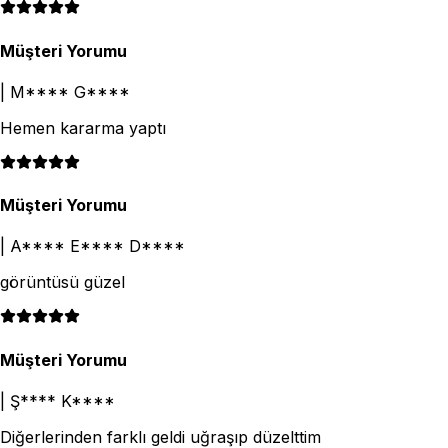
Müşteri Yorumu
|
M**** G****
Hemen kararma yaptı
Müşteri Yorumu
|
A**** E**** D****
görüntüsü güzel
Müşteri Yorumu
|
Ş**** K****
Diğerlerinden farklı geldi uğraşıp düzelttim