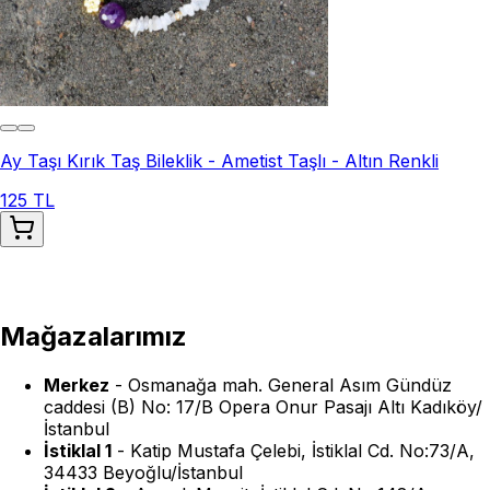
Ay Taşı Kırık Taş Bileklik - Ametist Taşlı - Altın Renkli
125 TL
Mağazalarımız
Merkez
-
Osmanağa mah. General Asım Gündüz
caddesi (B) No: 17/B Opera Onur Pasajı Altı Kadıköy/
İstanbul
İstiklal 1
-
Katip Mustafa Çelebi, İstiklal Cd. No:73/A,
34433 Beyoğlu/İstanbul