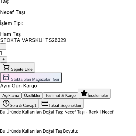
Taş
:
Necef Taşı
İşlem Tipi
:
Ham Taş
STOKTA VAR
SKU:
TS28329
-
1
+
Sepete Ekle
Stokta olan Mağazaları Gör
Aynı Gün Kargo
Açıklama
Özellikler
Teslimat & Kargo
İncelemeler
Soru & Cevap
1
Taksit Seçenekleri
Bu Üründe Kullanılan Doğal Taş: Necef Taşı - Renkli Necef
Bu Üründe Kullanılan Doğal Taş Boyutu: