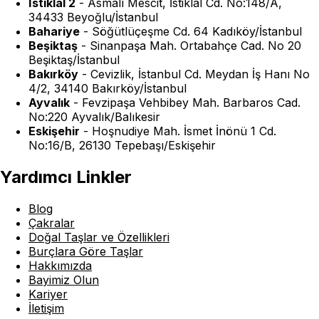
İstiklal 2
-
Asmalı Mescit, İstiklal Cd. No:148/A,
34433 Beyoğlu/İstanbul
Bahariye
-
Söğütlüçeşme Cd. 64 Kadıköy/İstanbul
Beşiktaş
-
Sinanpaşa Mah. Ortabahçe Cad. No 20
Beşiktaş/İstanbul
Bakırköy
-
Cevizlik, İstanbul Cd. Meydan İş Hanı No
4/2, 34140 Bakırköy/İstanbul
Ayvalık
-
Fevzipaşa Vehbibey Mah. Barbaros Cad.
No:220 Ayvalık/Balıkesir
Eskişehir
-
Hoşnudiye Mah. İsmet İnönü 1 Cd.
No:16/B, 26130 Tepebaşı/Eskişehir
Yardımcı Linkler
Blog
Çakralar
Doğal Taşlar ve Özellikleri
Burçlara Göre Taşlar
Hakkımızda
Bayimiz Olun
Kariyer
İletişim