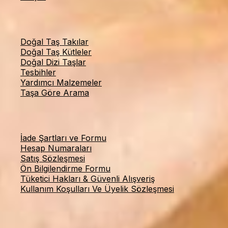
Kategoriler
Doğal Taş Takılar
Doğal Taş Kütleler
Doğal Dizi Taşlar
Tesbihler
Yardımcı Malzemeler
Taşa Göre Arama
Online Alışveriş
İade Şartları ve Formu
Hesap Numaraları
Satış Sözleşmesi
Ön Bilgilendirme Formu
Tüketici Hakları & Güvenli Alışveriş
Kullanım Koşulları Ve Üyelik Sözleşmesi
© 2026 Taş Sandığı — Tüm hakları saklıdır.
BİZİ TAKİP EDİN: