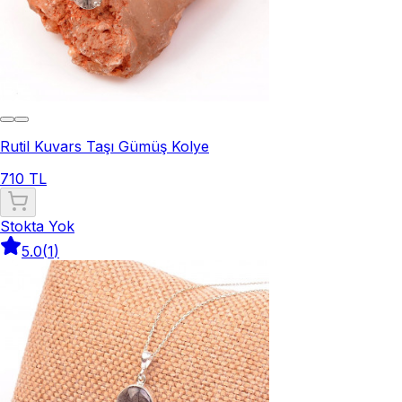
Rutil Kuvars Taşı Gümüş Kolye
710 TL
Stokta Yok
5.0
(
1
)