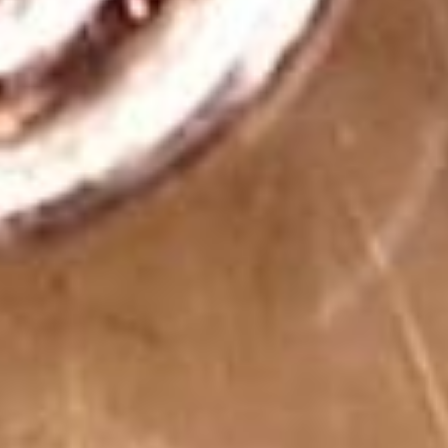
ve negatif etkilerden arındırmak için etkili bir
yöntemdir.
Rutil Kuvars Taşı Kolye Hangi Burçlara
Uygundur?
Astrolojiye göre, rutil kuvars taşının bazı burçlarla daha
uyumlu olduğu kabul edilir. Özellikle Aslan, Yay ve Kova
burçlarının, rutil kuvars taşının enerjisinden daha fazla
fayda sağladığı düşünülmektedir. Aslan burcu için
yaratıcılığı ve motivasyonu artırdığı, Yay burcu için zihinsel
netlik sağladığı ve Kova burcu için sezgileri güçlendirdiği
öne sürülmektedir. Ancak, tüm burçların bu taşın
enerjisinden faydalanabileceği belirtilir.
Rutil Kuvars Taşı Kolye Nerede