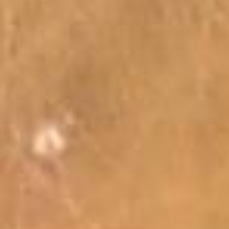
enerji sağlamak amacıyla hediye edilebilir. Özellikle stresli
bir dönemden geçen veya yeni bir başlangıç yapmak
isteyen kişiler için anlamlı ve değerli bir hediye olabilir.
Rutil kuvars taşı kolye, sadece estetik bir takı değil, aynı
zamanda ruhsal denge ve enerji arayışında olanlar için
güçlü bir araçtır. Taş Sandığı’ndan alacağınız rutil kuvars
taşı kolye, benzersiz tasarımı ve güçlü enerjisi ile size hem
şıklık hem de içsel huzur sağlayacaktır. Şıklığı ve metafizik
özellikleriyle rutil kuvars kolye, kullanıcılarına hem estetik
bir görünüm hem de potansiyel faydalar sunar.
Mağazalarımız
Merkez
-
Osmanağa mah. General Asım Gündüz
caddesi (B) No: 17/B Opera Onur Pasajı Altı Kadıköy/
İstanbul
İstiklal 1
-
Katip Mustafa Çelebi, İstiklal Cd. No:73/A,
34433 Beyoğlu/İstanbul