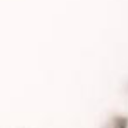
sahip olduğuna inanılır. Pek çok kişi, bu taşın zihinsel
berraklık ve sezgiyi artırma yeteneği sunduğuna kabul
eder, aynı zamanda duygusal dengeyi sağlamada da
faydalı olabileceği düşünülmektedir. İçindeki ince, altın
renkli rutile benzeyen telcikler, taşın her bir parçasına
eşsiz bir güzellik katar. Rutil kuvarsının, negatif
enerjilerden arınmayı sağladığına ve kişiye içsel güç
kazandırarak daha yüksek bir bilinç seviyesine ulaşmada
yardımcı olabileceğine dair inançlar da yaygındır. Rutil
kuvars kolye, sadece bir takı olmanın ötesinde, bu taşın
sunduğu faydaları taşımayı isteyenler için anlamlı bir
aksesuar olarak tercih edilmektedir.
Rutil Kuvars Taşı Nedir?
Rutil kuvars, içinde altın, gümüş veya kırmızımsı ince rutil
iğneler barındıran bir kuvars çeşididir. Bu ince iğneler,