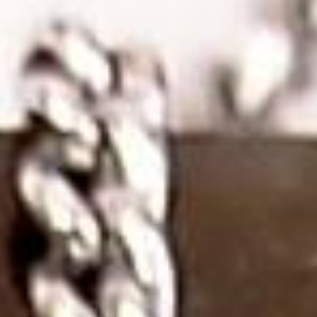
taşın içindeki doğal oluşumlardır ve taşın parlaklığını ve
görünümünü zenginleştirir. Rutil kuvarsın, enerji akışını
hızlandırdığı ve negatif etkileri ortadan kaldırdığı
düşünülmektedir. Meditasyon ve spiritüel çalışmalar
sırasında tercih edilen bu taşın, zihinsel netlik ve ruhsal
farkındalık sağladığı kabul edilir. Antik dönemlerde, rutil
kuvarsın mistik güçlere sahip olduğuna inanılır ve şifa
amaçlı kullanıldığı bilinmektedir.
Rutil Kuvars Taşı Kolye Modelleri
Rutil kuvars taşı kolye modelleri, taşın benzersiz
inklüzyonları ve doğal parlaklığı sayesinde çeşitli
tasarımlarda sunulmaktadır. Farklı stillerde tasarlanan
kolyeler, her zevke hitap eden geniş bir yelpazeye sahiptir:
Minimalist Kolye Modelleri:
Sade ve zarif bir stil