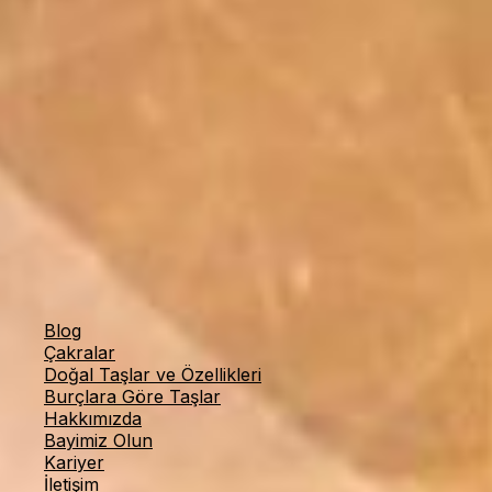
İstiklal 2
-
Asmalı Mescit, İstiklal Cd. No:148/A,
34433 Beyoğlu/İstanbul
Bahariye
-
Söğütlüçeşme Cd. 64 Kadıköy/İstanbul
Beşiktaş
-
Sinanpaşa Mah. Ortabahçe Cad. No 20
Beşiktaş/İstanbul
Bakırköy
-
Cevizlik, İstanbul Cd. Meydan İş Hanı No
4/2, 34140 Bakırköy/İstanbul
Ayvalık
-
Fevzipaşa Vehbibey Mah. Barbaros Cad.
No:220 Ayvalık/Balıkesir
Eskişehir
-
Hoşnudiye Mah. İsmet İnönü 1 Cd.
No:16/B, 26130 Tepebaşı/Eskişehir
Yardımcı Linkler
Blog
Çakralar
Doğal Taşlar ve Özellikleri
Burçlara Göre Taşlar
Hakkımızda
Bayimiz Olun
Kariyer
İletişim