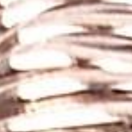
Zihinsel Netlik:
Taşın, düşünceleri berraklaştırdığı ve
zihinsel odaklanmayı artırdığı kabul edilir. Bu nedenle,
meditasyon ve spiritüel çalışmalar sırasında
kullanılması önerilir.
Ruhsal Bağlantı:
Rutil kuvarsın, sezgileri güçlendirdiği
ve ruhsal rehberlerle bağlantı kurmaya yardımcı
olduğu düşünülür. Taşın enerjisinin, ruhsal farkındalığı
artırdığı ve meditasyonu derinleştirdiği kabul
edilmektedir.
Duygusal İyileşme:
Rutil kuvars taşının, duygusal
yaraları iyileştirdiği ve kişinin kendine olan güvenini
artırdığı kabul edilir. Özellikle stres ve kaygı
durumlarında rahatlama sağladığı söylenir.
Rutil Kuvars Taşı Kolye Nasıl