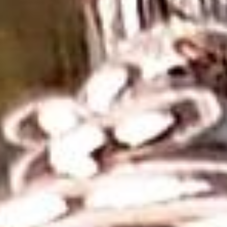
özel işçilik gerektirdiği için genellikle daha yüksek fiyatlıdır.
Ancak, taşın enerjisini en iyi şekilde yansıttığı düşünülen
doğal ve sertifikalı ürünleri tercih etmek önemlidir.
Rutil Kuvars Taşı Kolyenin Faydaları
Rutil kuvars taşının, güçlü enerji yoğunlaştırıcı ve ruhsal
iyileştirici özelliklere sahip olduğu düşünülmektedir. Bu
taşın, negatif enerjiyi temizleyerek kullanıcıya içsel huzur
sağladığı kabul edilir. Rutil kuvars taşı kolyenin sağladığı
düşünülen bazı faydalar şunlardır:
Enerji Güçlendirme:
Rutil kuvars taşının, kişisel
enerjiyi artırdığı ve enerji akışını hızlandırdığı öne
sürülür. Özellikle enerji dengesini sağlamak ve negatif
enerjiden arınmak isteyenler için etkili bir taş olduğu
bilinmektedir.