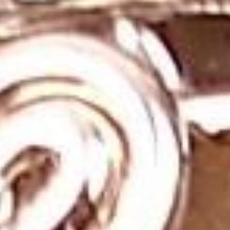
Temizlenir?
Doğal taşlar, enerjiyi emdikleri düşünüldüğünden düzenli
olarak temizlenmelidir. Rutil kuvars taşı kolyenizin enerjisini
korumak ve yenilemek için belirli aralıklarla temizlemeniz
önerilir. İşte rutil kuvars kolyenizi temizlemek için bazı
yaygın yöntemler:
Tuzlu Su:
Kolyenizi kısa süreli olarak tuzlu su içinde
bekletmek, taşın negatif enerjilerden arınmasına
yardımcı olabilir. Ancak, taşın zarar görmemesi için
fazla uzun süre suda tutulmamalıdır.
Ay Işığı:
Dolunay gecelerinde kolyenizi ay ışığı altında
bekletmek, taşın enerjisini yenilemek için doğal bir
yöntemdir.
Adaçayı veya Tütsü:
Kolyenizi adaçayı veya tütsü
dumanına maruz bırakmak, taşın enerjisini temizlemek