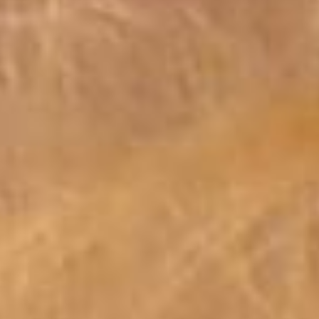
Kullanılır?
Rutil kuvars taşı kolye, hem günlük yaşamda hem de
spiritüel pratiklerde rahatlıkla kullanılabilir. Günlük
kullanımda, sade ve şık bir aksesuar olarak tercih
edilebilirken, meditasyon ve yoga gibi pratikler sırasında da
taşın enerjisinden faydalanılabilir. Özellikle önemli
kararların alınması gereken durumlarda zihinsel netliği
artırmak amacıyla kullanılabilir. Ayrıca, negatif enerjiden
korunmak isteyenler için etkili bir taş olarak kabul
edilmektedir.
Rutil Kuvars Taşı Kolye Hediye Edilir mi?
Rutil kuvars taşı kolye, anlamlı bir hediye arayanlar için
mükemmel bir seçenektir. Bu taşın, şifa, koruma ve içsel
huzur sağladığına inanılır. Sevdiklerinize içsel denge ve