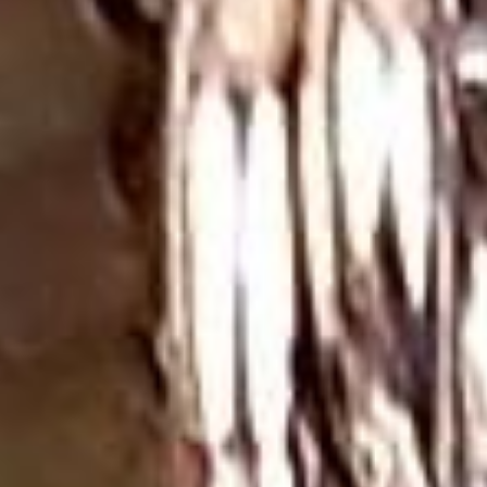
birleştirilerek charm kolyeler olarak tasarlanabilir.
Özellikle meditasyon ve spiritüel pratiklerde
kullanılmak üzere, kişisel anlam taşıyan sembollerle
birlikte sunulur.
Her model, rutil kuvars taşının benzersiz desenlerini
sergileyerek kullanıcısına eşsiz bir deneyim sunar.
Rutil Kuvars Taşı Kolye Fiyatları
Rutil kuvars taşı kolye fiyatları, taşın kalitesine, boyutuna
ve kolyenin tasarımına göre değişkenlik gösterir. Taşın
içindeki rutil inklüzyonların yoğunluğu, kalitesi ve renk
tonları fiyatı etkileyen önemli faktörlerdir. Altın veya gümüş
çerçeveli modeller, genellikle daha yüksek fiyat
aralıklarında yer alırken, elastik ip üzerinde dizilmiş basit
tasarımlar daha uygun fiyatlı olabilir. El yapımı kolyeler,