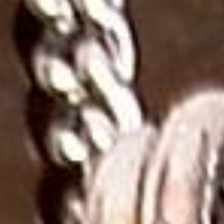
arayanlar için, tek bir rutil kuvars taşının ince bir zincir
üzerinde kullanıldığı minimalist kolyeler idealdir.
Günlük kullanım için mükemmel bir tercih olan bu
modeller, taşın doğal güzelliğini ön plana çıkarır.
Doğal Kesim Kolye Modelleri:
Ham ve işlenmemiş rutil
kuvars taşlarının kullanıldığı kolyeler, taşın doğallığını
korur ve bohem bir görünüm sunar. Her bir taşın
benzersiz yapısı nedeniyle, bu kolyeler eşsiz ve
özgündür.
Gümüş veya Altın Çerçeveli Kolyeler:
Rutil kuvars
taşının, gümüş veya altın çerçeveli bir tasarımla
sunulduğu modeller, daha zarif ve lüks bir görünüm
sağlar. Özel günlerde tercih edilen bu kolyeler, şıklığı
ve zarafeti bir arada sunar.
Charm Kolyeler:
Rutil kuvars taşı, farklı sembollerle