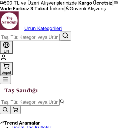
İçeriğe geç
500 TL ve Üzeri Alışverişlerinizde
Kargo Ücretsiz
|
Vade Farksız 3 Taksit
İmkanı
|
Güvenli Alışveriş
Ürün Kategorileri
EN
Sepet
Trend Aramalar
Doğal Taş Kütleler