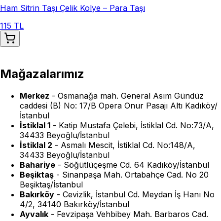
Ham Sitrin Taşı Çelik Kolye – Para Taşı
115 TL
Mağazalarımız
Merkez
-
Osmanağa mah. General Asım Gündüz
caddesi (B) No: 17/B Opera Onur Pasajı Altı Kadıköy/
İstanbul
İstiklal 1
-
Katip Mustafa Çelebi, İstiklal Cd. No:73/A,
34433 Beyoğlu/İstanbul
İstiklal 2
-
Asmalı Mescit, İstiklal Cd. No:148/A,
34433 Beyoğlu/İstanbul
Bahariye
-
Söğütlüçeşme Cd. 64 Kadıköy/İstanbul
Beşiktaş
-
Sinanpaşa Mah. Ortabahçe Cad. No 20
Beşiktaş/İstanbul
Bakırköy
-
Cevizlik, İstanbul Cd. Meydan İş Hanı No
4/2, 34140 Bakırköy/İstanbul
Ayvalık
-
Fevzipaşa Vehbibey Mah. Barbaros Cad.