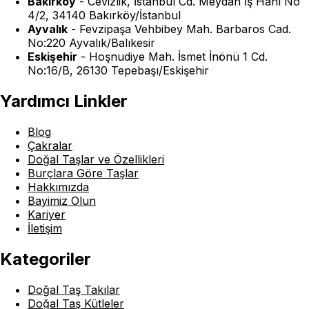
Bakırköy
-
Cevizlik, İstanbul Cd. Meydan İş Hanı No
4/2, 34140 Bakırköy/İstanbul
Ayvalık
-
Fevzipaşa Vehbibey Mah. Barbaros Cad.
No:220 Ayvalık/Balıkesir
Eskişehir
-
Hoşnudiye Mah. İsmet İnönü 1 Cd.
No:16/B, 26130 Tepebaşı/Eskişehir
Yardımcı Linkler
Blog
Çakralar
Doğal Taşlar ve Özellikleri
Burçlara Göre Taşlar
Hakkımızda
Bayimiz Olun
Kariyer
İletişim
Kategoriler
Doğal Taş Takılar
Doğal Taş Kütleler