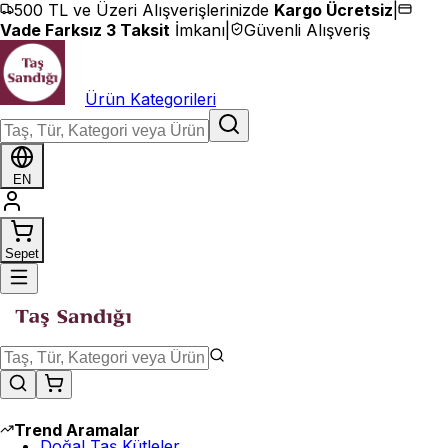
İçeriğe geç
500 TL ve Üzeri Alışverişlerinizde
Kargo Ücretsiz
|
Vade Farksız 3 Taksit
İmkanı
|
Güvenli Alışveriş
Ürün Kategorileri
EN
Sepet
Trend Aramalar
Doğal Taş Kütleler