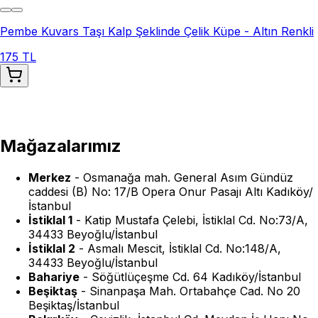
Pembe Kuvars Taşı Kalp Şeklinde Çelik Küpe - Altın Renkli
175 TL
Mağazalarımız
Merkez
-
Osmanağa mah. General Asım Gündüz
caddesi (B) No: 17/B Opera Onur Pasajı Altı Kadıköy/
İstanbul
İstiklal 1
-
Katip Mustafa Çelebi, İstiklal Cd. No:73/A,
34433 Beyoğlu/İstanbul
İstiklal 2
-
Asmalı Mescit, İstiklal Cd. No:148/A,
34433 Beyoğlu/İstanbul
Bahariye
-
Söğütlüçeşme Cd. 64 Kadıköy/İstanbul
Beşiktaş
-
Sinanpaşa Mah. Ortabahçe Cad. No 20
Beşiktaş/İstanbul