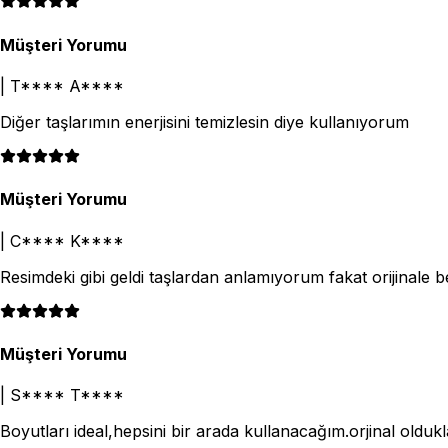
Müşteri Yorumu
|
T**** A****
Diğer taşlarımın enerjisini temizlesin diye kullanıyorum
Müşteri Yorumu
|
C**** K****
Resimdeki gibi geldi taşlardan anlamıyorum fakat orijinale 
Müşteri Yorumu
|
S**** T****
Boyutları ideal,hepsini bir arada kullanacağım.orjinal oldukla