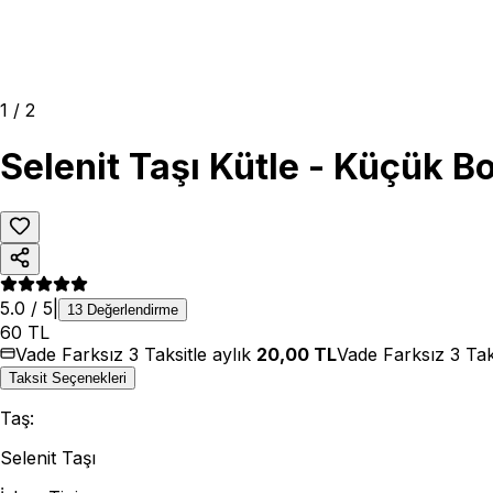
1
/
2
Selenit Taşı Kütle - Küçük B
5.0
/ 5
|
13
Değerlendirme
60
TL
Vade Farksız 3 Taksitle aylık
20,00
TL
Vade Farksız 3 Tak
Taksit Seçenekleri
Taş
:
Selenit Taşı