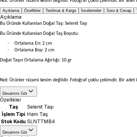
Not: Ürünler nizami kesim değildir. F
otoğraf çoklu çekimdir. Bir adet i
Açıklama
Özellikler
Teslimat & Kargo
İncelemeler
Soru & Cevap
Açıklama
Bu Üründe Kullanılan Doğal Taş: Selenit Taşı
Bu Üründe Kullanılan Doğal Taş Boyutu:
·
Ortalama En: 2 cm
·
Ortalama Boy: 2 cm
Doğal Taşın Ortalama Ağırlığı: 10 gr
Not: Ürünler nizami kesim değildir. F
otoğraf çoklu çekimdir. Bir adet i
Devamını Gör
Özellikler
Taş
Selenit Taşı
İşlem Tipi
Ham Taş
Stok Kodu
SLNTTMB4
Devamını Gör