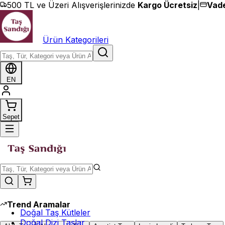
İçeriğe geç
500 TL ve Üzeri Alışverişlerinizde
Kargo Ücretsiz
|
Vade
Ürün Kategorileri
EN
Sepet
Trend Aramalar
Doğal Taş Kütleler
Doğal Dizi Taşlar