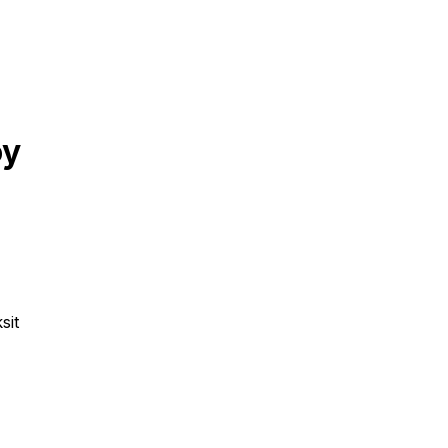
oy
sit