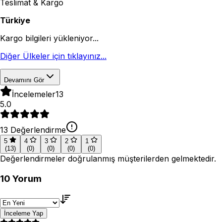
Teslimat & Kargo
Türkiye
Kargo bilgileri yükleniyor...
Diğer Ülkeler için tıklayınız...
Devamını Gör
İncelemeler
13
5.0
13
Değerlendirme
5
4
3
2
1
(
13
)
(
0
)
(
0
)
(
0
)
(
0
)
Değerlendirmeler doğrulanmış müşterilerden gelmektedir.
10
Yorum
İnceleme Yap