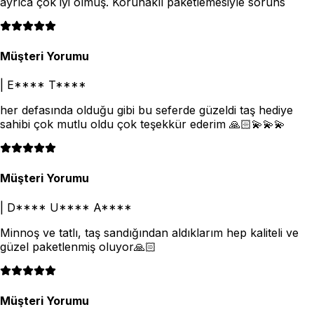
ayrıca çok iyi olmuş. Korunaklı paketlemesiyle soruns
Müşteri Yorumu
|
E**** T****
her defasında olduğu gibi bu seferde güzeldi taş hediye
sahibi çok mutlu oldu çok teşekkür ederim 🙏🏻💫💫💫
Müşteri Yorumu
|
D**** U**** A****
Minnoş ve tatlı, taş sandığından aldıklarım hep kaliteli ve
güzel paketlenmiş oluyor🙏🏻
Müşteri Yorumu