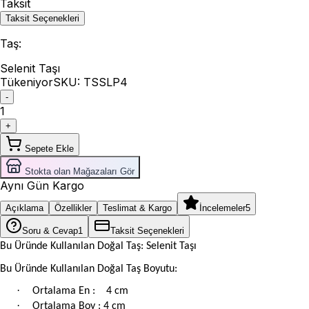
Taksit
Taksit Seçenekleri
Taş
:
Selenit Taşı
Tükeniyor
SKU:
TSSLP4
-
1
+
Sepete Ekle
Stokta olan Mağazaları Gör
Aynı Gün Kargo
Açıklama
Özellikler
Teslimat & Kargo
İncelemeler
5
Soru & Cevap
1
Taksit Seçenekleri
Bu Üründe Kullanılan Doğal Taş: Selenit Taşı
Bu Üründe Kullanılan Doğal Taş Boyutu:
·
Ortalama En : 4 cm
·
Ortalama Boy : 4 cm