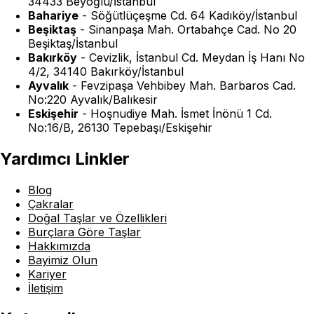
34433 Beyoğlu/İstanbul
Bahariye
-
Söğütlüçeşme Cd. 64 Kadıköy/İstanbul
Beşiktaş
-
Sinanpaşa Mah. Ortabahçe Cad. No 20
Beşiktaş/İstanbul
Bakırköy
-
Cevizlik, İstanbul Cd. Meydan İş Hanı No
4/2, 34140 Bakırköy/İstanbul
Ayvalık
-
Fevzipaşa Vehbibey Mah. Barbaros Cad.
No:220 Ayvalık/Balıkesir
Eskişehir
-
Hoşnudiye Mah. İsmet İnönü 1 Cd.
No:16/B, 26130 Tepebaşı/Eskişehir
Yardımcı Linkler
Blog
Çakralar
Doğal Taşlar ve Özellikleri
Burçlara Göre Taşlar
Hakkımızda
Bayimiz Olun
Kariyer
İletişim