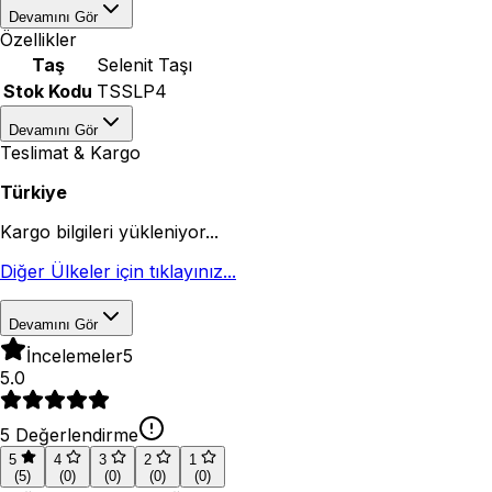
Devamını Gör
Özellikler
Taş
Selenit Taşı
Stok Kodu
TSSLP4
Devamını Gör
Teslimat & Kargo
Türkiye
Kargo bilgileri yükleniyor...
Diğer Ülkeler için tıklayınız...
Devamını Gör
İncelemeler
5
5.0
5
Değerlendirme
5
4
3
2
1
(
5
)
(
0
)
(
0
)
(
0
)
(
0
)