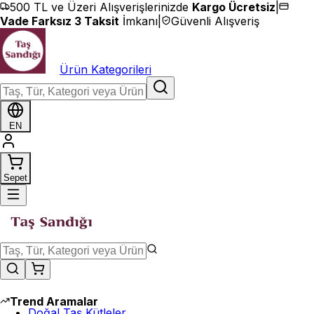
İçeriğe geç
500 TL ve Üzeri Alışverişlerinizde
Kargo Ücretsiz
|
Vade Farksız 3 Taksit
İmkanı
|
Güvenli Alışveriş
Ürün Kategorileri
EN
Sepet
Trend Aramalar
Doğal Taş Kütleler