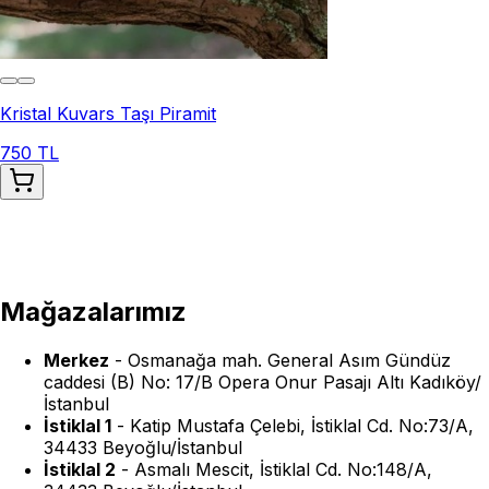
Kristal Kuvars Taşı Piramit
750 TL
Mağazalarımız
Merkez
-
Osmanağa mah. General Asım Gündüz
caddesi (B) No: 17/B Opera Onur Pasajı Altı Kadıköy/
İstanbul
İstiklal 1
-
Katip Mustafa Çelebi, İstiklal Cd. No:73/A,
34433 Beyoğlu/İstanbul
İstiklal 2
-
Asmalı Mescit, İstiklal Cd. No:148/A,