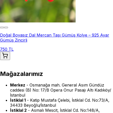
Doğal Boyasız Dal Mercan Taşı Gümüş Kolye – 925 Ayar
Gümüş Zincirli
750 TL
Mağazalarımız
Merkez
-
Osmanağa mah. General Asım Gündüz
caddesi (B) No: 17/B Opera Onur Pasajı Altı Kadıköy/
İstanbul
İstiklal 1
-
Katip Mustafa Çelebi, İstiklal Cd. No:73/A,
34433 Beyoğlu/İstanbul
İstiklal 2
-
Asmalı Mescit, İstiklal Cd. No:148/A,