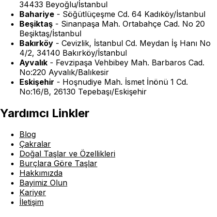
34433 Beyoğlu/İstanbul
Bahariye
-
Söğütlüçeşme Cd. 64 Kadıköy/İstanbul
Beşiktaş
-
Sinanpaşa Mah. Ortabahçe Cad. No 20
Beşiktaş/İstanbul
Bakırköy
-
Cevizlik, İstanbul Cd. Meydan İş Hanı No
4/2, 34140 Bakırköy/İstanbul
Ayvalık
-
Fevzipaşa Vehbibey Mah. Barbaros Cad.
No:220 Ayvalık/Balıkesir
Eskişehir
-
Hoşnudiye Mah. İsmet İnönü 1 Cd.
No:16/B, 26130 Tepebaşı/Eskişehir
Yardımcı Linkler
Blog
Çakralar
Doğal Taşlar ve Özellikleri
Burçlara Göre Taşlar
Hakkımızda
Bayimiz Olun
Kariyer
İletişim