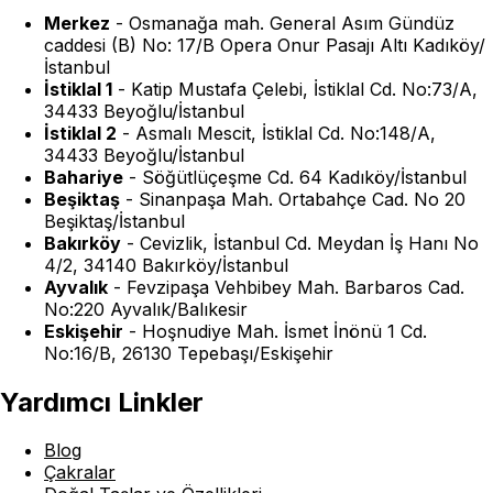
Merkez
-
Osmanağa mah. General Asım Gündüz
caddesi (B) No: 17/B Opera Onur Pasajı Altı Kadıköy/
İstanbul
İstiklal 1
-
Katip Mustafa Çelebi, İstiklal Cd. No:73/A,
34433 Beyoğlu/İstanbul
İstiklal 2
-
Asmalı Mescit, İstiklal Cd. No:148/A,
34433 Beyoğlu/İstanbul
Bahariye
-
Söğütlüçeşme Cd. 64 Kadıköy/İstanbul
Beşiktaş
-
Sinanpaşa Mah. Ortabahçe Cad. No 20
Beşiktaş/İstanbul
Bakırköy
-
Cevizlik, İstanbul Cd. Meydan İş Hanı No
4/2, 34140 Bakırköy/İstanbul
Ayvalık
-
Fevzipaşa Vehbibey Mah. Barbaros Cad.
No:220 Ayvalık/Balıkesir
Eskişehir
-
Hoşnudiye Mah. İsmet İnönü 1 Cd.
No:16/B, 26130 Tepebaşı/Eskişehir
Yardımcı Linkler
Blog
Çakralar