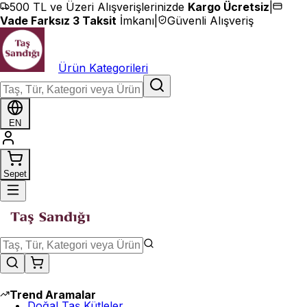
İçeriğe geç
500 TL ve Üzeri Alışverişlerinizde
Kargo Ücretsiz
|
Vade Farksız 3 Taksit
İmkanı
|
Güvenli Alışveriş
Ürün Kategorileri
EN
Sepet
Trend Aramalar
Doğal Taş Kütleler