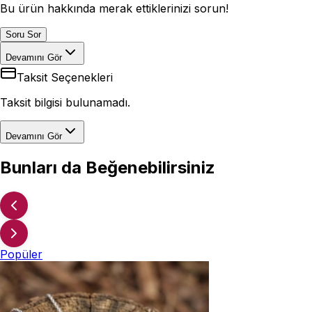
Bu ürün hakkında merak ettiklerinizi sorun!
Soru Sor
Devamını Gör
Taksit Seçenekleri
Taksit bilgisi bulunamadı.
Devamını Gör
Bunları da Beğenebilirsiniz
Popüler