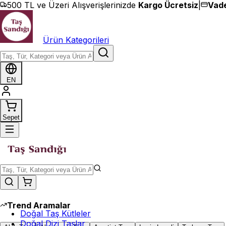
İçeriğe geç
500 TL ve Üzeri Alışverişlerinizde
Kargo Ücretsiz
|
Vade
Ürün Kategorileri
EN
Sepet
Trend Aramalar
Doğal Taş Kütleler
Doğal Dizi Taşlar