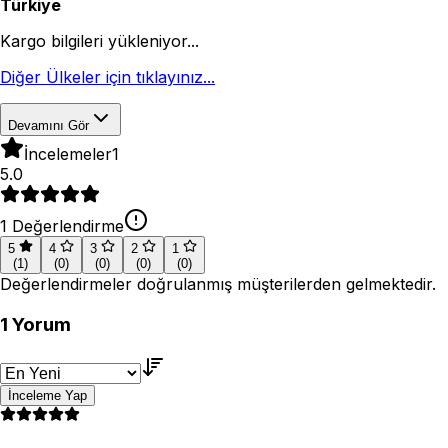
Türkiye
Kargo bilgileri yükleniyor...
Diğer Ülkeler için tıklayınız...
Devamını Gör
İncelemeler
1
5.0
1
Değerlendirme
5
4
3
2
1
(
1
)
(
0
)
(
0
)
(
0
)
(
0
)
Değerlendirmeler doğrulanmış müşterilerden gelmektedir.
1
Yorum
İnceleme Yap