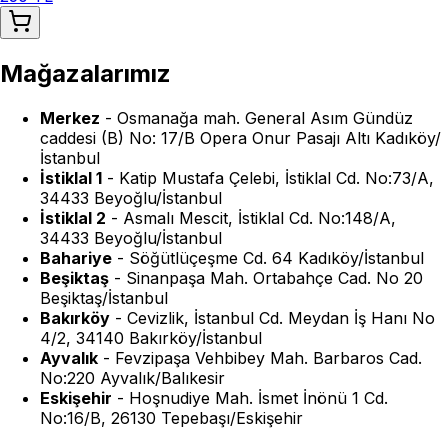
Mağazalarımız
Merkez
-
Osmanağa mah. General Asım Gündüz
caddesi (B) No: 17/B Opera Onur Pasajı Altı Kadıköy/
İstanbul
İstiklal 1
-
Katip Mustafa Çelebi, İstiklal Cd. No:73/A,
34433 Beyoğlu/İstanbul
İstiklal 2
-
Asmalı Mescit, İstiklal Cd. No:148/A,
34433 Beyoğlu/İstanbul
Bahariye
-
Söğütlüçeşme Cd. 64 Kadıköy/İstanbul
Beşiktaş
-
Sinanpaşa Mah. Ortabahçe Cad. No 20
Beşiktaş/İstanbul
Bakırköy
-
Cevizlik, İstanbul Cd. Meydan İş Hanı No
4/2, 34140 Bakırköy/İstanbul
Ayvalık
-
Fevzipaşa Vehbibey Mah. Barbaros Cad.
No:220 Ayvalık/Balıkesir
Eskişehir
-
Hoşnudiye Mah. İsmet İnönü 1 Cd.
No:16/B, 26130 Tepebaşı/Eskişehir