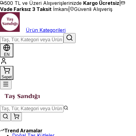
İçeriğe geç
500 TL ve Üzeri Alışverişlerinizde
Kargo Ücretsiz
|
Vade Farksız 3 Taksit
İmkanı
|
Güvenli Alışveriş
Ürün Kategorileri
EN
Sepet
Trend Aramalar
Doğal Taş Kütleler