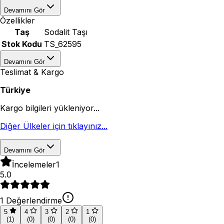
Devamını Gör
Özellikler
Taş
Sodalit Taşı
Stok Kodu
TS_62595
Devamını Gör
Teslimat & Kargo
Türkiye
Kargo bilgileri yükleniyor...
Diğer Ülkeler için tıklayınız...
Devamını Gör
İncelemeler
1
5.0
1
Değerlendirme
5
4
3
2
1
(
1
)
(
0
)
(
0
)
(
0
)
(
0
)