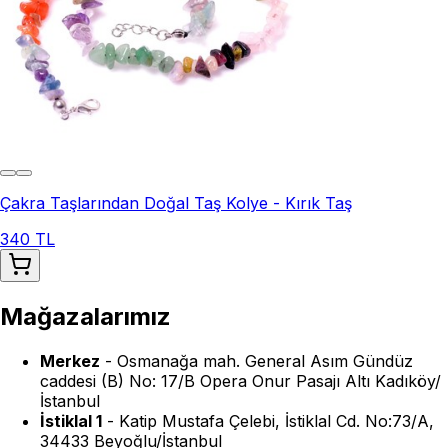
Çakra Taşlarından Doğal Taş Kolye - Kırık Taş
340 TL
Mağazalarımız
Merkez
-
Osmanağa mah. General Asım Gündüz
caddesi (B) No: 17/B Opera Onur Pasajı Altı Kadıköy/
İstanbul
İstiklal 1
-
Katip Mustafa Çelebi, İstiklal Cd. No:73/A,
34433 Beyoğlu/İstanbul