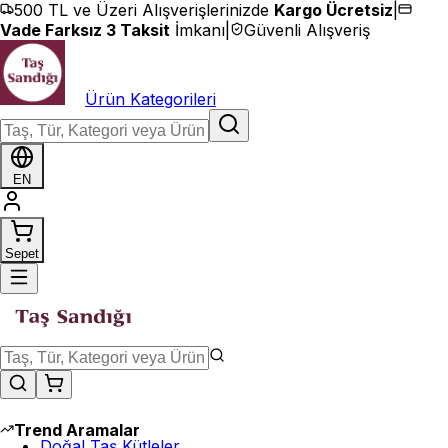
İçeriğe geç
500 TL ve Üzeri Alışverişlerinizde
Kargo Ücretsiz
|
Vade Farksız 3 Taksit
İmkanı
|
Güvenli Alışveriş
Ürün Kategorileri
EN
Sepet
Trend Aramalar
Doğal Taş Kütleler