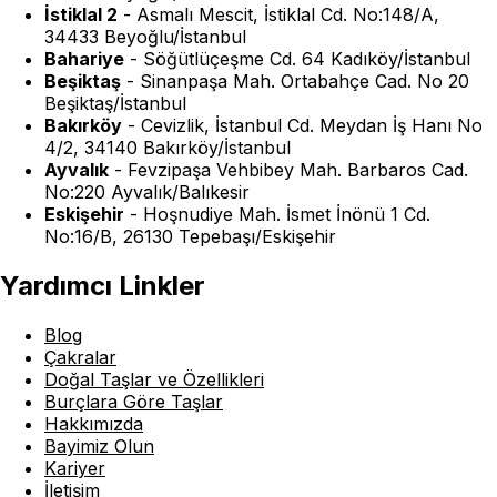
İstiklal 2
-
Asmalı Mescit, İstiklal Cd. No:148/A,
34433 Beyoğlu/İstanbul
Bahariye
-
Söğütlüçeşme Cd. 64 Kadıköy/İstanbul
Beşiktaş
-
Sinanpaşa Mah. Ortabahçe Cad. No 20
Beşiktaş/İstanbul
Bakırköy
-
Cevizlik, İstanbul Cd. Meydan İş Hanı No
4/2, 34140 Bakırköy/İstanbul
Ayvalık
-
Fevzipaşa Vehbibey Mah. Barbaros Cad.
No:220 Ayvalık/Balıkesir
Eskişehir
-
Hoşnudiye Mah. İsmet İnönü 1 Cd.
No:16/B, 26130 Tepebaşı/Eskişehir
Yardımcı Linkler
Blog
Çakralar
Doğal Taşlar ve Özellikleri
Burçlara Göre Taşlar
Hakkımızda
Bayimiz Olun
Kariyer
İletişim