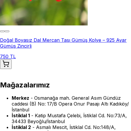
Doğal Boyasız Dal Mercan Taşı Gümüş Kolye – 925 Ayar
Gümüş Zincirli
750 TL
Mağazalarımız
Merkez
-
Osmanağa mah. General Asım Gündüz
caddesi (B) No: 17/B Opera Onur Pasajı Altı Kadıköy/
İstanbul
İstiklal 1
-
Katip Mustafa Çelebi, İstiklal Cd. No:73/A,
34433 Beyoğlu/İstanbul
İstiklal 2
-
Asmalı Mescit, İstiklal Cd. No:148/A,