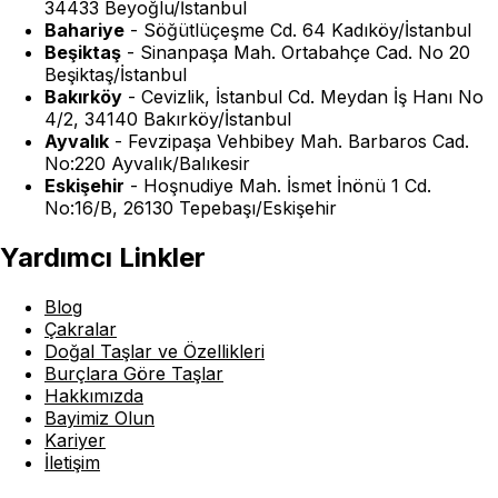
34433 Beyoğlu/İstanbul
Bahariye
-
Söğütlüçeşme Cd. 64 Kadıköy/İstanbul
Beşiktaş
-
Sinanpaşa Mah. Ortabahçe Cad. No 20
Beşiktaş/İstanbul
Bakırköy
-
Cevizlik, İstanbul Cd. Meydan İş Hanı No
4/2, 34140 Bakırköy/İstanbul
Ayvalık
-
Fevzipaşa Vehbibey Mah. Barbaros Cad.
No:220 Ayvalık/Balıkesir
Eskişehir
-
Hoşnudiye Mah. İsmet İnönü 1 Cd.
No:16/B, 26130 Tepebaşı/Eskişehir
Yardımcı Linkler
Blog
Çakralar
Doğal Taşlar ve Özellikleri
Burçlara Göre Taşlar
Hakkımızda
Bayimiz Olun
Kariyer
İletişim