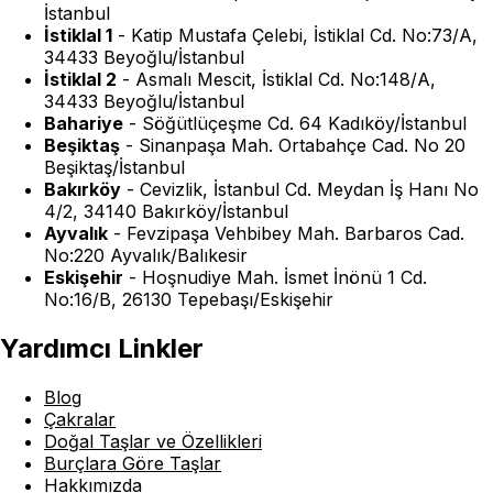
İstanbul
İstiklal 1
-
Katip Mustafa Çelebi, İstiklal Cd. No:73/A,
34433 Beyoğlu/İstanbul
İstiklal 2
-
Asmalı Mescit, İstiklal Cd. No:148/A,
34433 Beyoğlu/İstanbul
Bahariye
-
Söğütlüçeşme Cd. 64 Kadıköy/İstanbul
Beşiktaş
-
Sinanpaşa Mah. Ortabahçe Cad. No 20
Beşiktaş/İstanbul
Bakırköy
-
Cevizlik, İstanbul Cd. Meydan İş Hanı No
4/2, 34140 Bakırköy/İstanbul
Ayvalık
-
Fevzipaşa Vehbibey Mah. Barbaros Cad.
No:220 Ayvalık/Balıkesir
Eskişehir
-
Hoşnudiye Mah. İsmet İnönü 1 Cd.
No:16/B, 26130 Tepebaşı/Eskişehir
Yardımcı Linkler
Blog
Çakralar
Doğal Taşlar ve Özellikleri
Burçlara Göre Taşlar
Hakkımızda