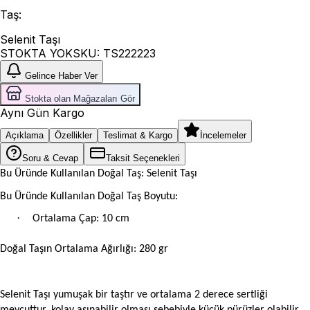
Taş
:
Selenit Taşı
STOKTA YOK
SKU:
TS222223
Gelince Haber Ver
Stokta olan Mağazaları Gör
Aynı Gün Kargo
Açıklama
Özellikler
Teslimat & Kargo
İncelemeler
Soru & Cevap
Taksit Seçenekleri
Bu Üründe Kullanılan Doğal Taş: Selenit Taşı
Bu Üründe Kullanılan Doğal Taş Boyutu:
·
Ortalama Çap: 10 cm
Doğal Taşın Ortalama Ağırlığı: 280 gr
Selenit Taşı yumuşak bir taştır ve ortalama 2 derece sertliği
mevcuttur, kolay aşınabilir olması sebebiyle küçük pürüzler olabilir.