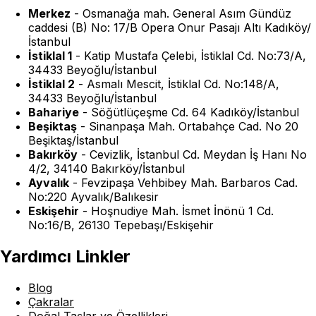
Merkez
-
Osmanağa mah. General Asım Gündüz
caddesi (B) No: 17/B Opera Onur Pasajı Altı Kadıköy/
İstanbul
İstiklal 1
-
Katip Mustafa Çelebi, İstiklal Cd. No:73/A,
34433 Beyoğlu/İstanbul
İstiklal 2
-
Asmalı Mescit, İstiklal Cd. No:148/A,
34433 Beyoğlu/İstanbul
Bahariye
-
Söğütlüçeşme Cd. 64 Kadıköy/İstanbul
Beşiktaş
-
Sinanpaşa Mah. Ortabahçe Cad. No 20
Beşiktaş/İstanbul
Bakırköy
-
Cevizlik, İstanbul Cd. Meydan İş Hanı No
4/2, 34140 Bakırköy/İstanbul
Ayvalık
-
Fevzipaşa Vehbibey Mah. Barbaros Cad.
No:220 Ayvalık/Balıkesir
Eskişehir
-
Hoşnudiye Mah. İsmet İnönü 1 Cd.
No:16/B, 26130 Tepebaşı/Eskişehir
Yardımcı Linkler
Blog
Çakralar