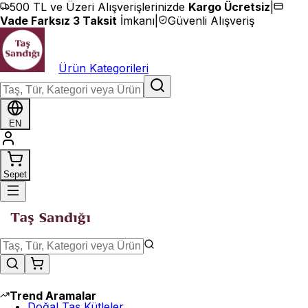
İçeriğe geç
500 TL ve Üzeri Alışverişlerinizde
Kargo Ücretsiz
|
Vade Farksız 3 Taksit
İmkanı
|
Güvenli Alışveriş
Ürün Kategorileri
EN
Sepet
Trend Aramalar
Doğal Taş Kütleler