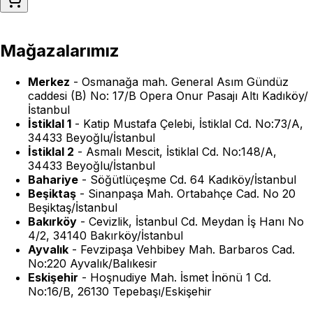
Mağazalarımız
Merkez
-
Osmanağa mah. General Asım Gündüz
caddesi (B) No: 17/B Opera Onur Pasajı Altı Kadıköy/
İstanbul
İstiklal 1
-
Katip Mustafa Çelebi, İstiklal Cd. No:73/A,
34433 Beyoğlu/İstanbul
İstiklal 2
-
Asmalı Mescit, İstiklal Cd. No:148/A,
34433 Beyoğlu/İstanbul
Bahariye
-
Söğütlüçeşme Cd. 64 Kadıköy/İstanbul
Beşiktaş
-
Sinanpaşa Mah. Ortabahçe Cad. No 20
Beşiktaş/İstanbul
Bakırköy
-
Cevizlik, İstanbul Cd. Meydan İş Hanı No
4/2, 34140 Bakırköy/İstanbul
Ayvalık
-
Fevzipaşa Vehbibey Mah. Barbaros Cad.
No:220 Ayvalık/Balıkesir
Eskişehir
-
Hoşnudiye Mah. İsmet İnönü 1 Cd.
No:16/B, 26130 Tepebaşı/Eskişehir