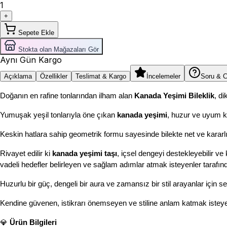
1
+
Sepete Ekle
Stokta olan Mağazaları Gör
Aynı Gün Kargo
Açıklama
Özellikler
Teslimat & Kargo
İncelemeler
Soru & 
Doğanın en rafine tonlarından ilham alan 
Kanada Yeşimi Bileklik
, di
Yumuşak yeşil tonlarıyla öne çıkan 
kanada yeşimi
, huzur ve uyum kav
Keskin hatlara sahip geometrik formu sayesinde bilekte net ve kararlı 
Rivayet edilir ki 
kanada yeşimi taşı
, içsel dengeyi destekleyebilir ve 
vadeli hedefler belirleyen ve sağlam adımlar atmak isteyenler tarafında
Huzurlu bir güç, dengeli bir aura ve zamansız bir stil arayanlar için se
Kendine güvenen, istikrarı önemseyen ve stiline anlam katmak isteyen
💎 
Ürün Bilgileri