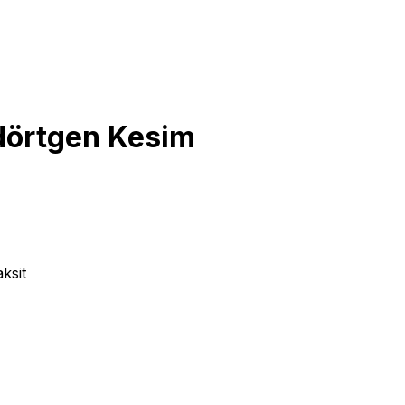
kdörtgen Kesim
ksit