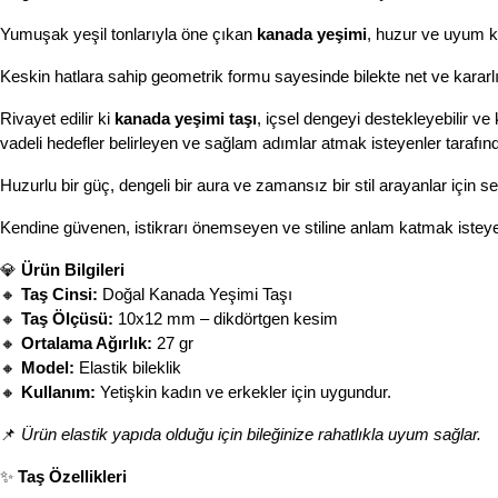
Yumuşak yeşil tonlarıyla öne çıkan 
kanada yeşimi
, huzur ve uyum kav
Keskin hatlara sahip geometrik formu sayesinde bilekte net ve kararlı 
Rivayet edilir ki 
kanada yeşimi taşı
, içsel dengeyi destekleyebilir ve 
vadeli hedefler belirleyen ve sağlam adımlar atmak isteyenler tarafında
Huzurlu bir güç, dengeli bir aura ve zamansız bir stil arayanlar için se
Kendine güvenen, istikrarı önemseyen ve stiline anlam katmak isteyen
💎 
Ürün Bilgileri
🔸 
Taş Cinsi:
 Doğal Kanada Yeşimi Taşı
🔸 
Taş Ölçüsü:
 10x12 mm – dikdörtgen kesim
🔸 
Ortalama Ağırlık:
 27 gr
🔸 
Model:
 Elastik bileklik
🔸 
Kullanım:
 Yetişkin kadın ve erkekler için uygundur.
📌 
Ürün elastik yapıda olduğu için bileğinize rahatlıkla uyum sağlar. 
✨ 
Taş Özellikleri