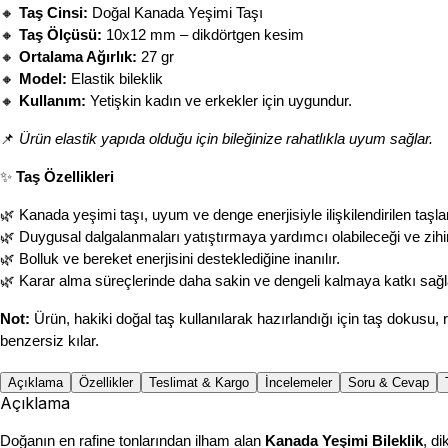
🔸 
Taş Cinsi:
 Doğal Kanada Yeşimi Taşı
🔸 
Taş Ölçüsü:
 10x12 mm – dikdörtgen kesim
🔸 
Ortalama Ağırlık:
 27 gr
🔸 
Model:
 Elastik bileklik
🔸 
Kullanım:
 Yetişkin kadın ve erkekler için uygundur.
📌 
Ürün elastik yapıda olduğu için bileğinize rahatlıkla uyum sağlar. 
✨ 
Taş Özellikleri
🌿 Kanada yeşimi taşı, uyum ve denge enerjisiyle ilişkilendirilen taşlar
🌿 Duygusal dalgalanmaları yatıştırmaya yardımcı olabileceği ve zihinse
🌿 Bolluk ve bereket enerjisini desteklediğine inanılır.
🌿 Karar alma süreçlerinde daha sakin ve dengeli kalmaya katkı sağl
Not:
 Ürün, hakiki doğal taş kullanılarak hazırlandığı için taş dokusu, r
benzersiz kılar.
Açıklama
Özellikler
Teslimat & Kargo
İncelemeler
Soru & Cevap
Açıklama
Doğanın en rafine tonlarından ilham alan 
Kanada Yeşimi Bileklik
, di