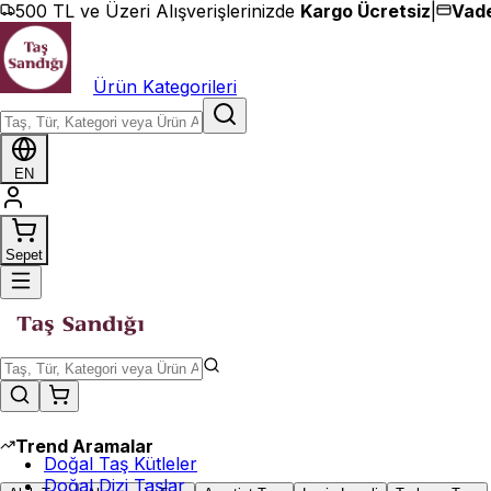
İçeriğe geç
500 TL ve Üzeri Alışverişlerinizde
Kargo Ücretsiz
|
Vade
Ürün Kategorileri
EN
Sepet
Trend Aramalar
Doğal Taş Kütleler
Doğal Dizi Taşlar