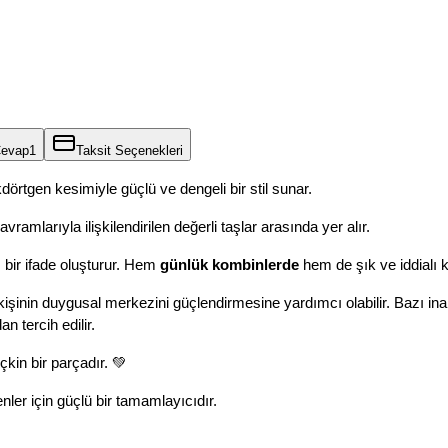
Cevap
1
Taksit Seçenekleri
kdörtgen kesimiyle güçlü ve dengeli bir stil sunar.
ramlarıyla ilişkilendirilen değerli taşlar arasında yer alır.
bir ifade oluşturur. Hem 
günlük kombinlerde
 hem de şık ve iddialı 
kişinin duygusal merkezini güçlendirmesine yardımcı olabilir. Bazı inanış
n tercih edilir.
çkin bir parçadır. 💚
ler için güçlü bir tamamlayıcıdır.