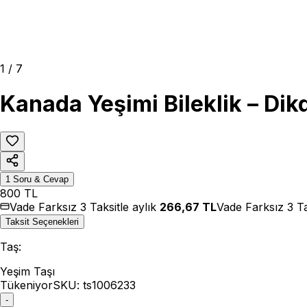
1
/
7
Kanada Yeşimi Bileklik – Di
1
Soru & Cevap
800
TL
Vade Farksız 3 Taksitle aylık
266,67
TL
Vade Farksız 3 Ta
Taksit Seçenekleri
Taş
:
Yeşim Taşı
Tükeniyor
SKU:
ts1006233
-