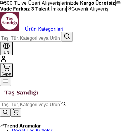
İçeriğe geç
500 TL ve Üzeri Alışverişlerinizde
Kargo Ücretsiz
|
Vade Farksız 3 Taksit
İmkanı
|
Güvenli Alışveriş
Ürün Kategorileri
EN
Sepet
Trend Aramalar
Doğal Taş Kütleler