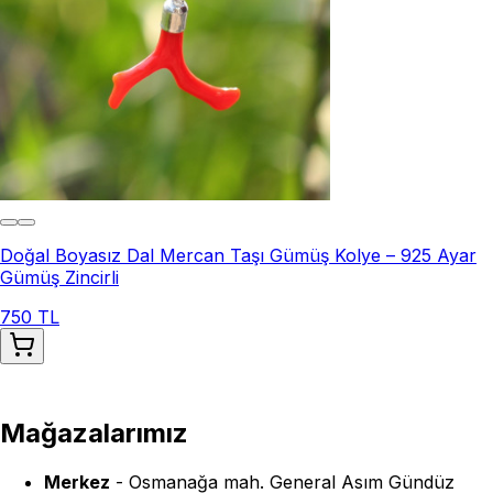
Doğal Boyasız Dal Mercan Taşı Gümüş Kolye – 925 Ayar
Gümüş Zincirli
750 TL
Mağazalarımız
Merkez
-
Osmanağa mah. General Asım Gündüz