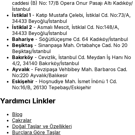
caddesi (B) No: 17/B Opera Onur Pasajı Altı Kadıköy/
İstanbul
İstiklal 1
-
Katip Mustafa Çelebi, İstiklal Cd. No:73/A,
34433 Beyoğlu/İstanbul
İstiklal 2
-
Asmalı Mescit, İstiklal Cd. No:148/A,
34433 Beyoğlu/İstanbul
Bahariye
-
Söğütlüçeşme Cd. 64 Kadıköy/İstanbul
Beşiktaş
-
Sinanpaşa Mah. Ortabahçe Cad. No 20
Beşiktaş/İstanbul
Bakırköy
-
Cevizlik, İstanbul Cd. Meydan İş Hanı No
4/2, 34140 Bakırköy/İstanbul
Ayvalık
-
Fevzipaşa Vehbibey Mah. Barbaros Cad.
No:220 Ayvalık/Balıkesir
Eskişehir
-
Hoşnudiye Mah. İsmet İnönü 1 Cd.
No:16/B, 26130 Tepebaşı/Eskişehir
Yardımcı Linkler
Blog
Çakralar
Doğal Taşlar ve Özellikleri
Burçlara Göre Taşlar