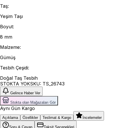
Taş
:
Yeşim Taşı
Boyut
:
8 mm
Malzeme
:
Gümüş
Tesbih Çeşidi
:
Doğal Taş Tesbih
STOKTA YOK
SKU:
TS_26743
Gelince Haber Ver
Stokta olan Mağazaları Gör
Aynı Gün Kargo
Açıklama
Özellikler
Teslimat & Kargo
İncelemeler
Soru & Cevap
Taksit Seçenekleri