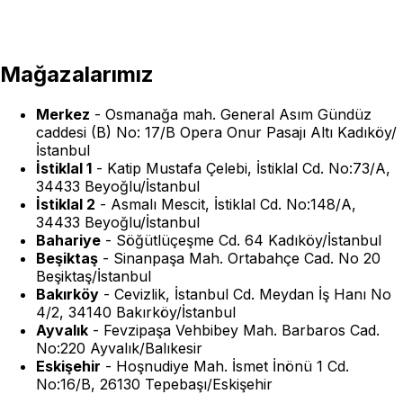
Mağazalarımız
Merkez
-
Osmanağa mah. General Asım Gündüz
caddesi (B) No: 17/B Opera Onur Pasajı Altı Kadıköy/
İstanbul
İstiklal 1
-
Katip Mustafa Çelebi, İstiklal Cd. No:73/A,
34433 Beyoğlu/İstanbul
İstiklal 2
-
Asmalı Mescit, İstiklal Cd. No:148/A,
34433 Beyoğlu/İstanbul
Bahariye
-
Söğütlüçeşme Cd. 64 Kadıköy/İstanbul
Beşiktaş
-
Sinanpaşa Mah. Ortabahçe Cad. No 20
Beşiktaş/İstanbul
Bakırköy
-
Cevizlik, İstanbul Cd. Meydan İş Hanı No
4/2, 34140 Bakırköy/İstanbul
Ayvalık
-
Fevzipaşa Vehbibey Mah. Barbaros Cad.
No:220 Ayvalık/Balıkesir
Eskişehir
-
Hoşnudiye Mah. İsmet İnönü 1 Cd.
No:16/B, 26130 Tepebaşı/Eskişehir