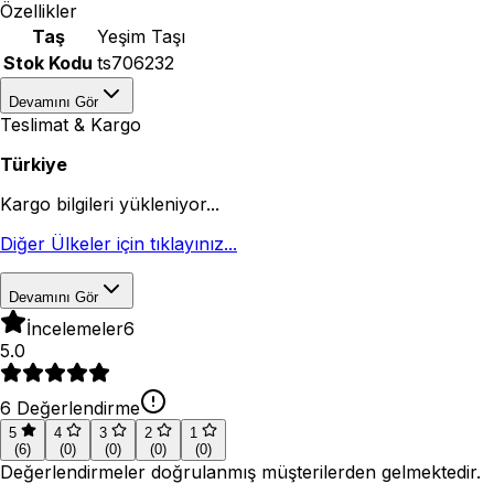
Özellikler
Taş
Yeşim Taşı
Stok Kodu
ts706232
Devamını Gör
Teslimat & Kargo
Türkiye
Kargo bilgileri yükleniyor...
Diğer Ülkeler için tıklayınız...
Devamını Gör
İncelemeler
6
5.0
6
Değerlendirme
5
4
3
2
1
(
6
)
(
0
)
(
0
)
(
0
)
(
0
)
Değerlendirmeler doğrulanmış müşterilerden gelmektedir.