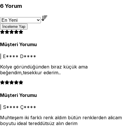
6
Yorum
İnceleme Yap
Müşteri Yorumu
|
E**** D****
Kolye göründüğünden biraz küçük ama
beğendim,tesekkur ederim..
Müşteri Yorumu
|
S**** Ç****
Muhteşem iki farklı renk aldım bütün renklerden alicam
boyutu ideal tereddütsüz alın derim