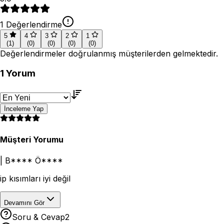
1
Değerlendirme
5
4
3
2
1
(
1
)
(
0
)
(
0
)
(
0
)
(
0
)
Değerlendirmeler doğrulanmış müşterilerden gelmektedir.
1
Yorum
İnceleme Yap
Müşteri Yorumu
|
B**** Ö****
ip kısımları iyi değil
Devamını Gör
Soru & Cevap
2