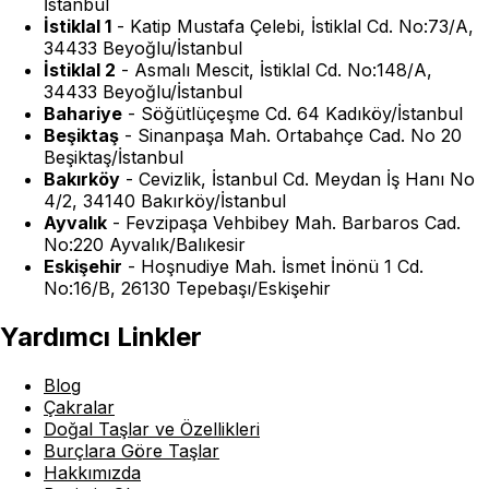
İstanbul
İstiklal 1
-
Katip Mustafa Çelebi, İstiklal Cd. No:73/A,
34433 Beyoğlu/İstanbul
İstiklal 2
-
Asmalı Mescit, İstiklal Cd. No:148/A,
34433 Beyoğlu/İstanbul
Bahariye
-
Söğütlüçeşme Cd. 64 Kadıköy/İstanbul
Beşiktaş
-
Sinanpaşa Mah. Ortabahçe Cad. No 20
Beşiktaş/İstanbul
Bakırköy
-
Cevizlik, İstanbul Cd. Meydan İş Hanı No
4/2, 34140 Bakırköy/İstanbul
Ayvalık
-
Fevzipaşa Vehbibey Mah. Barbaros Cad.
No:220 Ayvalık/Balıkesir
Eskişehir
-
Hoşnudiye Mah. İsmet İnönü 1 Cd.
No:16/B, 26130 Tepebaşı/Eskişehir
Yardımcı Linkler
Blog
Çakralar
Doğal Taşlar ve Özellikleri
Burçlara Göre Taşlar
Hakkımızda