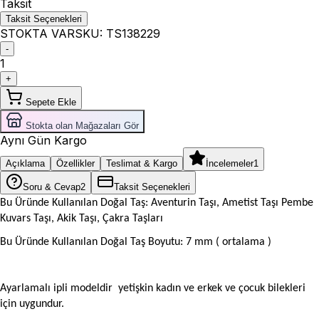
Taksit
Taksit Seçenekleri
STOKTA VAR
SKU:
TS138229
-
1
+
Sepete Ekle
Stokta olan Mağazaları Gör
Aynı Gün Kargo
Açıklama
Özellikler
Teslimat & Kargo
İncelemeler
1
Soru & Cevap
2
Taksit Seçenekleri
Bu Üründe Kullanılan Doğal Taş: Aventurin Taşı, Ametist Taşı Pembe
Kuvars Taşı, Akik Taşı, Çakra Taşları
Bu Üründe Kullanılan Doğal Taş Boyutu: 7 mm ( ortalama
)
Ayarlamalı ipli modeldir yetişkin kadın ve erkek ve çocuk bilekleri
için uygundur.