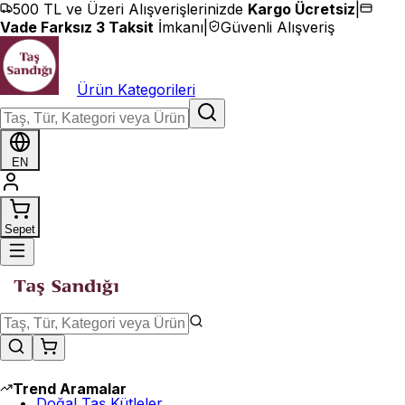
İçeriğe geç
500 TL ve Üzeri Alışverişlerinizde
Kargo Ücretsiz
|
Vade Farksız 3 Taksit
İmkanı
|
Güvenli Alışveriş
Ürün Kategorileri
EN
Sepet
Trend Aramalar
Doğal Taş Kütleler