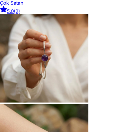
Çok Satan
5.0
(
2
)