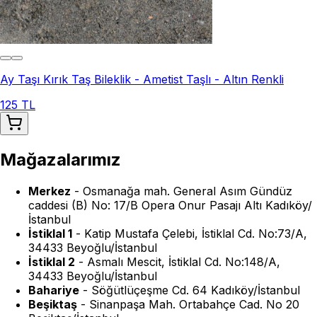
Ay Taşı Kırık Taş Bileklik - Ametist Taşlı - Altın Renkli
125 TL
Mağazalarımız
Merkez
-
Osmanağa mah. General Asım Gündüz
caddesi (B) No: 17/B Opera Onur Pasajı Altı Kadıköy/
İstanbul
İstiklal 1
-
Katip Mustafa Çelebi, İstiklal Cd. No:73/A,
34433 Beyoğlu/İstanbul
İstiklal 2
-
Asmalı Mescit, İstiklal Cd. No:148/A,
34433 Beyoğlu/İstanbul
Bahariye
-
Söğütlüçeşme Cd. 64 Kadıköy/İstanbul
Beşiktaş
-
Sinanpaşa Mah. Ortabahçe Cad. No 20