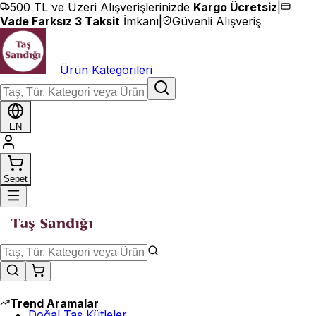
İçeriğe geç
500 TL ve Üzeri Alışverişlerinizde
Kargo Ücretsiz
|
Vade Farksız 3 Taksit
İmkanı
|
Güvenli Alışveriş
Ürün Kategorileri
EN
Sepet
Trend Aramalar
Doğal Taş Kütleler