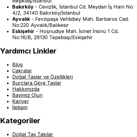
Beşiktaş/İstanbul
Bakırköy
-
Cevizlik, İstanbul Cd. Meydan İş Hanı No
4/2, 34140 Bakırköy/İstanbul
Ayvalık
-
Fevzipaşa Vehbibey Mah. Barbaros Cad.
No:220 Ayvalık/Balıkesir
Eskişehir
-
Hoşnudiye Mah. İsmet İnönü 1 Cd.
No:16/B, 26130 Tepebaşı/Eskişehir
Yardımcı Linkler
Blog
Çakralar
Doğal Taşlar ve Özellikleri
Burçlara Göre Taşlar
Hakkımızda
Bayimiz Olun
Kariyer
İletişim
Kategoriler
Doğal Taş Takılar