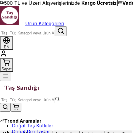
İçeriğe geç
500 TL ve Üzeri Alışverişlerinizde
Kargo Ücretsiz
|
Vade
Ürün Kategorileri
EN
Sepet
Trend Aramalar
Doğal Taş Kütleler
Doğal Dizi Taşlar