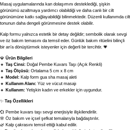
Masaj uygulamalarında kan dolaşımını desteklediği, şişkin 
görünümü azaltmaya yardımcı olabildiği ve daha canlı bir cilt 
görünümüne katkı sağlayabildiği bilinmektedir. Düzenli kullanımda cilt 
tonunun daha dengeli görünmesine destek olabilir.
Kalp formu yalnızca estetik bir detay değildir; sembolik olarak sevgi 
ve öz bakım temasını da temsil eder. Günlük bakım ritüelini bilinçli 
bir an’a dönüştürmek isteyenler için değerli bir tercihtir. 💗
💎 
Ürün Bilgileri
🔸 
Taş Cinsi:
 Doğal Pembe Kuvars Taşı (Açık Renkli)
🔸 
Taş Ölçüsü:
 Ortalama 5 cm x 8 cm
🔸 
Model:
 Kalp form gua sha masaj aleti
🔸 
Kullanım Alanı:
 Yüz ve vücut masajı
🔸 
Kullanım:
 Yetişkin kadın ve erkekler için uygundur.
✨ 
Taş Özellikleri
💞 Pembe kuvars taşı sevgi enerjisiyle ilişkilendirilir.
🌸 Öz bakım ve içsel şefkat temalarıyla bağdaştırılır.
🌿 Kalp çakrasını temsil ettiği kabul edilir.