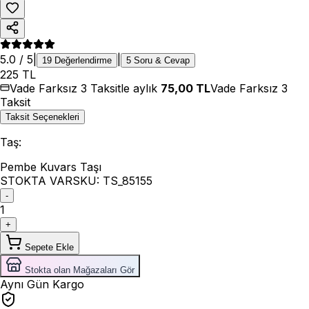
5.0
/ 5
|
|
19
Değerlendirme
5
Soru & Cevap
225
TL
Vade Farksız 3 Taksitle aylık
75,00
TL
Vade Farksız 3
Taksit
Taksit Seçenekleri
Taş
:
Pembe Kuvars Taşı
STOKTA VAR
SKU:
TS_85155
-
1
+
Sepete Ekle
Stokta olan Mağazaları Gör
Aynı Gün Kargo