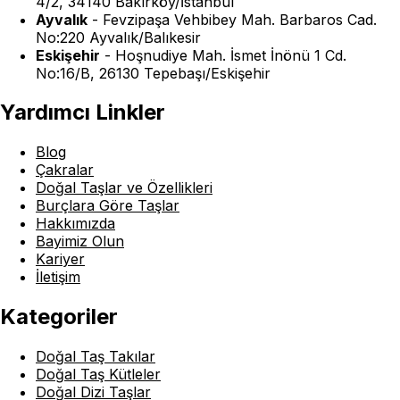
4/2, 34140 Bakırköy/İstanbul
Ayvalık
-
Fevzipaşa Vehbibey Mah. Barbaros Cad.
No:220 Ayvalık/Balıkesir
Eskişehir
-
Hoşnudiye Mah. İsmet İnönü 1 Cd.
No:16/B, 26130 Tepebaşı/Eskişehir
Yardımcı Linkler
Blog
Çakralar
Doğal Taşlar ve Özellikleri
Burçlara Göre Taşlar
Hakkımızda
Bayimiz Olun
Kariyer
İletişim
Kategoriler
Doğal Taş Takılar
Doğal Taş Kütleler
Doğal Dizi Taşlar