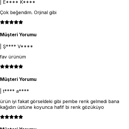
|
E**** K****
Çok beğendim. Orjinal gibi
Müşteri Yorumu
|
Ş**** V****
fav ürünüm
Müşteri Yorumu
|
t**** a****
ürün iyi fakat görseldeki gibi pembe renk gelmedi bana
kağıdın üstüne koyunca hafif bi renk gözüküyo