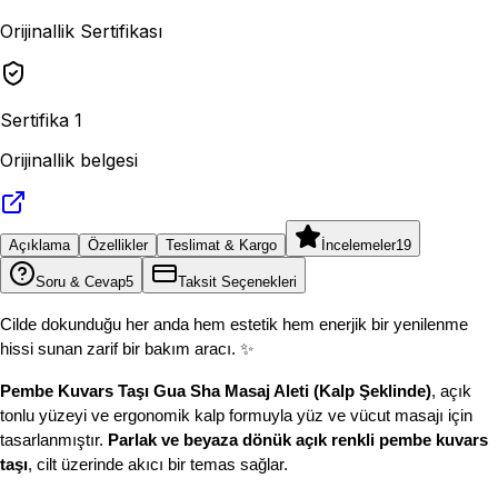
Orijinallik Sertifika
sı
Sertifika
1
Orijinallik belgesi
Açıklama
Özellikler
Teslimat & Kargo
İncelemeler
19
Soru & Cevap
5
Taksit Seçenekleri
Cilde dokunduğu her anda hem estetik hem enerjik bir yenilenme 
hissi sunan zarif bir bakım aracı. ✨
Pembe Kuvars Taşı Gua Sha Masaj Aleti (Kalp Şeklinde)
, açık 
tonlu yüzeyi ve ergonomik kalp formuyla yüz ve vücut masajı için 
tasarlanmıştır.
 Parlak ve beyaza dönük açık renkli
pembe kuvars 
taşı
, cilt üzerinde akıcı bir temas sağlar.