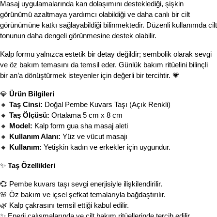
Masaj uygulamalarında kan dolaşımını desteklediği, şişkin 
görünümü azaltmaya yardımcı olabildiği ve daha canlı bir cilt 
görünümüne katkı sağlayabildiği bilinmektedir. Düzenli kullanımda cilt 
tonunun daha dengeli görünmesine destek olabilir.
Kalp formu yalnızca estetik bir detay değildir; sembolik olarak sevgi 
ve öz bakım temasını da temsil eder. Günlük bakım ritüelini bilinçli 
bir an’a dönüştürmek isteyenler için değerli bir tercihtir. 💗
💎 
Ürün Bilgileri
🔸 
Taş Cinsi:
 Doğal Pembe Kuvars Taşı (Açık Renkli)
🔸 
Taş Ölçüsü:
 Ortalama 5 cm x 8 cm
🔸 
Model:
 Kalp form gua sha masaj aleti
🔸 
Kullanım Alanı:
 Yüz ve vücut masajı
🔸 
Kullanım:
 Yetişkin kadın ve erkekler için uygundur.
✨ 
Taş Özellikleri
💞 Pembe kuvars taşı sevgi enerjisiyle ilişkilendirilir.
🌸 Öz bakım ve içsel şefkat temalarıyla bağdaştırılır.
🌿 Kalp çakrasını temsil ettiği kabul edilir.
✨ Enerji çalışmalarında ve cilt bakım ritüellerinde tercih edilir.