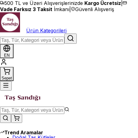
İçeriğe geç
500 TL ve Üzeri Alışverişlerinizde
Kargo Ücretsiz
|
Vade Farksız 3 Taksit
İmkanı
|
Güvenli Alışveriş
Ürün Kategorileri
EN
Sepet
Trend Aramalar
Doğal Taş Kütleler