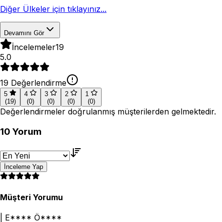
Diğer Ülkeler için tıklayınız...
Devamını Gör
İncelemeler
19
5.0
19
Değerlendirme
5
4
3
2
1
(
19
)
(
0
)
(
0
)
(
0
)
(
0
)
Değerlendirmeler doğrulanmış müşterilerden gelmektedir.
10
Yorum
İnceleme Yap
Müşteri Yorumu
|
E**** Ö****