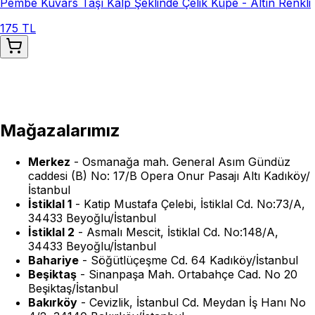
Pembe Kuvars Taşı Kalp Şeklinde Çelik Küpe - Altın Renkli
175 TL
Mağazalarımız
Merkez
-
Osmanağa mah. General Asım Gündüz
caddesi (B) No: 17/B Opera Onur Pasajı Altı Kadıköy/
İstanbul
İstiklal 1
-
Katip Mustafa Çelebi, İstiklal Cd. No:73/A,
34433 Beyoğlu/İstanbul
İstiklal 2
-
Asmalı Mescit, İstiklal Cd. No:148/A,
34433 Beyoğlu/İstanbul
Bahariye
-
Söğütlüçeşme Cd. 64 Kadıköy/İstanbul
Beşiktaş
-
Sinanpaşa Mah. Ortabahçe Cad. No 20
Beşiktaş/İstanbul
Bakırköy
-
Cevizlik, İstanbul Cd. Meydan İş Hanı No