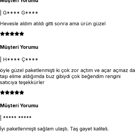
Müşteri Yorumu
|
G**** G****
Hevesle aldım atıldı gitti sonra ama ürün güzel
Müşteri Yorumu
|
H**** Ç****
öyle güzel paketlenmişti ki çok zor açtım ve açar açmaz da
taşı elime aldığımda buz gibiydi çok beğendim rengini
satıcıya teşekkürler
Müşteri Yorumu
|
***** *****
İyi paketlenmişti sağlam ulaştı. Taş gayet kaliteli.