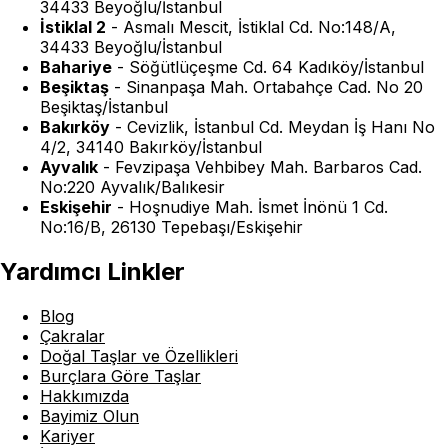
34433 Beyoğlu/İstanbul
İstiklal 2
-
Asmalı Mescit, İstiklal Cd. No:148/A,
34433 Beyoğlu/İstanbul
Bahariye
-
Söğütlüçeşme Cd. 64 Kadıköy/İstanbul
Beşiktaş
-
Sinanpaşa Mah. Ortabahçe Cad. No 20
Beşiktaş/İstanbul
Bakırköy
-
Cevizlik, İstanbul Cd. Meydan İş Hanı No
4/2, 34140 Bakırköy/İstanbul
Ayvalık
-
Fevzipaşa Vehbibey Mah. Barbaros Cad.
No:220 Ayvalık/Balıkesir
Eskişehir
-
Hoşnudiye Mah. İsmet İnönü 1 Cd.
No:16/B, 26130 Tepebaşı/Eskişehir
Yardımcı Linkler
Blog
Çakralar
Doğal Taşlar ve Özellikleri
Burçlara Göre Taşlar
Hakkımızda
Bayimiz Olun
Kariyer