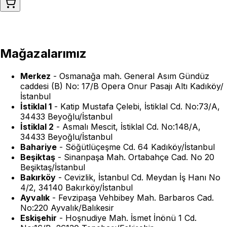
Mağazalarımız
Merkez
-
Osmanağa mah. General Asım Gündüz
caddesi (B) No: 17/B Opera Onur Pasajı Altı Kadıköy/
İstanbul
İstiklal 1
-
Katip Mustafa Çelebi, İstiklal Cd. No:73/A,
34433 Beyoğlu/İstanbul
İstiklal 2
-
Asmalı Mescit, İstiklal Cd. No:148/A,
34433 Beyoğlu/İstanbul
Bahariye
-
Söğütlüçeşme Cd. 64 Kadıköy/İstanbul
Beşiktaş
-
Sinanpaşa Mah. Ortabahçe Cad. No 20
Beşiktaş/İstanbul
Bakırköy
-
Cevizlik, İstanbul Cd. Meydan İş Hanı No
4/2, 34140 Bakırköy/İstanbul
Ayvalık
-
Fevzipaşa Vehbibey Mah. Barbaros Cad.
No:220 Ayvalık/Balıkesir
Eskişehir
-
Hoşnudiye Mah. İsmet İnönü 1 Cd.