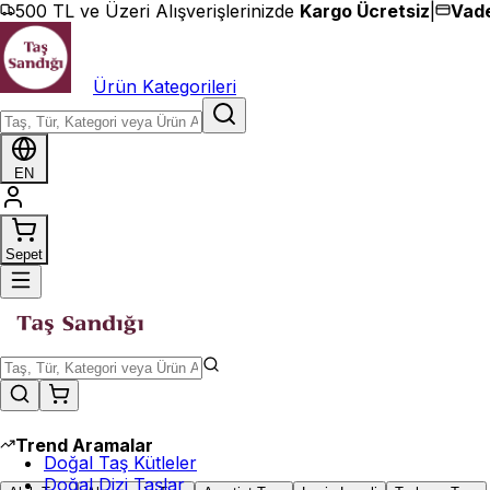
İçeriğe geç
500 TL ve Üzeri Alışverişlerinizde
Kargo Ücretsiz
|
Vade
Ürün Kategorileri
EN
Sepet
Trend Aramalar
Doğal Taş Kütleler
Doğal Dizi Taşlar