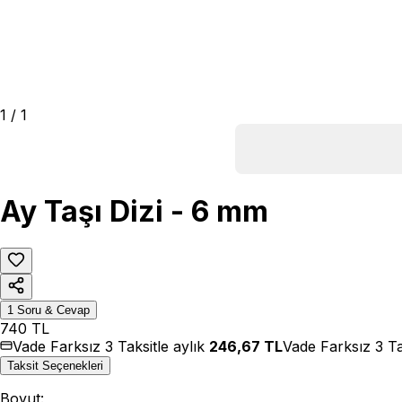
1
/
1
Ay Taşı Dizi - 6 mm
1
Soru & Cevap
740
TL
Vade Farksız 3 Taksitle aylık
246,67
TL
Vade Farksız 3 Ta
Taksit Seçenekleri
Boyut
: