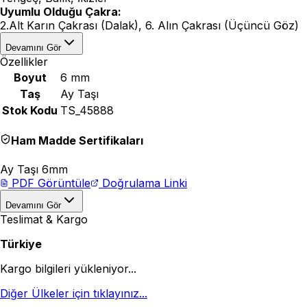
Uyumlu Olduğu Çakra:
2.Alt Karın Çakrası (Dalak), 6. Alın Çakrası (Üçüncü Göz)
Devamını Gör
Özellikler
Boyut
6 mm
Taş
Ay Taşı
Stok Kodu
TS_45888
Ham Madde Sertifikaları
Ay Taşı 6mm
PDF Görüntüle
Doğrulama Linki
Devamını Gör
Teslimat & Kargo
Türkiye
Kargo bilgileri yükleniyor...
Diğer Ülkeler için tıklayınız...