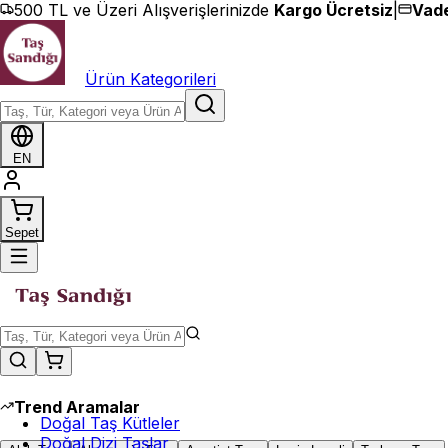
İçeriğe geç
500 TL ve Üzeri Alışverişlerinizde
Kargo Ücretsiz
|
Vade
Ürün Kategorileri
EN
Sepet
Trend Aramalar
Doğal Taş Kütleler
Doğal Dizi Taşlar