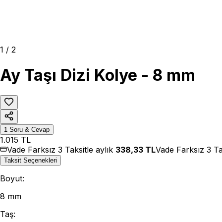
1
/
2
Ay Taşı Dizi Kolye - 8 mm
1
Soru & Cevap
1.015
TL
Vade Farksız 3 Taksitle aylık
338,33
TL
Vade Farksız 3 Ta
Taksit Seçenekleri
Boyut
:
8 mm
Taş
: