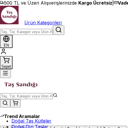
İçeriğe geç
500 TL ve Üzeri Alışverişlerinizde
Kargo Ücretsiz
|
Vade
Ürün Kategorileri
EN
Sepet
Trend Aramalar
Doğal Taş Kütleler
Doğal Dizi Taşlar