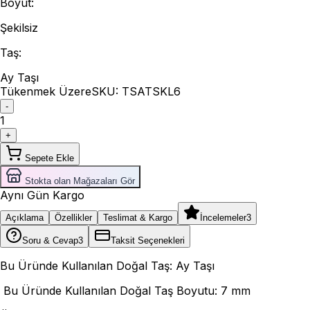
Boyut
:
Şekilsiz
Taş
:
Ay Taşı
Tükenmek Üzere
SKU:
TSATSKL6
-
1
+
Sepete Ekle
Stokta olan Mağazaları Gör
Aynı Gün Kargo
Açıklama
Özellikler
Teslimat & Kargo
İncelemeler
3
Soru & Cevap
3
Taksit Seçenekleri
Bu Üründe Kullanılan Doğal Taş: Ay Taşı
Bu Üründe Kullanılan Doğal Taş Boyutu: 7 mm