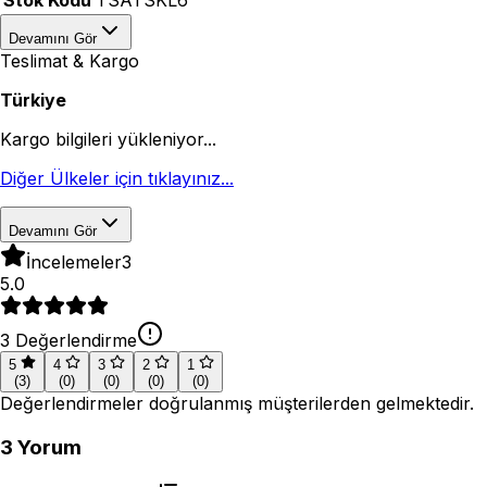
Stok Kodu
TSATSKL6
Devamını Gör
Teslimat & Kargo
Türkiye
Kargo bilgileri yükleniyor...
Diğer Ülkeler için tıklayınız...
Devamını Gör
İncelemeler
3
5.0
3
Değerlendirme
5
4
3
2
1
(
3
)
(
0
)
(
0
)
(
0
)
(
0
)
Değerlendirmeler doğrulanmış müşterilerden gelmektedir.
3
Yorum