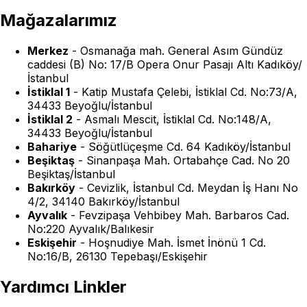
Mağazalarımız
Merkez
-
Osmanağa mah. General Asım Gündüz
caddesi (B) No: 17/B Opera Onur Pasajı Altı Kadıköy/
İstanbul
İstiklal 1
-
Katip Mustafa Çelebi, İstiklal Cd. No:73/A,
34433 Beyoğlu/İstanbul
İstiklal 2
-
Asmalı Mescit, İstiklal Cd. No:148/A,
34433 Beyoğlu/İstanbul
Bahariye
-
Söğütlüçeşme Cd. 64 Kadıköy/İstanbul
Beşiktaş
-
Sinanpaşa Mah. Ortabahçe Cad. No 20
Beşiktaş/İstanbul
Bakırköy
-
Cevizlik, İstanbul Cd. Meydan İş Hanı No
4/2, 34140 Bakırköy/İstanbul
Ayvalık
-
Fevzipaşa Vehbibey Mah. Barbaros Cad.
No:220 Ayvalık/Balıkesir
Eskişehir
-
Hoşnudiye Mah. İsmet İnönü 1 Cd.
No:16/B, 26130 Tepebaşı/Eskişehir
Yardımcı Linkler