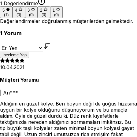
1
Değerlendirme
5
4
3
2
1
(
1
)
(
0
)
(
0
)
(
0
)
(
0
)
Değerlendirmeler doğrulanmış müşterilerden gelmektedir.
1
Yorum
İnceleme Yap
10.04.2021
Müşteri Yorumu
|
An***
Aldığım en güzel kolye. Ben boyun değil de göğüs hizasına
uygun bir kolye olduğunu düşünüyorum ve bu amaçla
aldım. Öyle de güzel durdu ki. Düz renk kıyafetlerle
taktığınızda nereden aldığınızı sormamaları imkânsız. Bu
tip büyük taşlı kolyeler zaten minimal boyun kolyesi gayet
tabii değil. Uzun zinciri umutsuzca rica etmiştim fakat