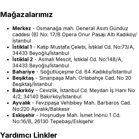
Mağazalarımız
Merkez
-
Osmanağa mah. General Asım Gündüz
caddesi (B) No: 17/B Opera Onur Pasajı Altı Kadıköy/
İstanbul
İstiklal 1
-
Katip Mustafa Çelebi, İstiklal Cd. No:73/A,
34433 Beyoğlu/İstanbul
İstiklal 2
-
Asmalı Mescit, İstiklal Cd. No:148/A,
34433 Beyoğlu/İstanbul
Bahariye
-
Söğütlüçeşme Cd. 64 Kadıköy/İstanbul
Beşiktaş
-
Sinanpaşa Mah. Ortabahçe Cad. No 20
Beşiktaş/İstanbul
Bakırköy
-
Cevizlik, İstanbul Cd. Meydan İş Hanı No
4/2, 34140 Bakırköy/İstanbul
Ayvalık
-
Fevzipaşa Vehbibey Mah. Barbaros Cad.
No:220 Ayvalık/Balıkesir
Eskişehir
-
Hoşnudiye Mah. İsmet İnönü 1 Cd.
No:16/B, 26130 Tepebaşı/Eskişehir
Yardımcı Linkler