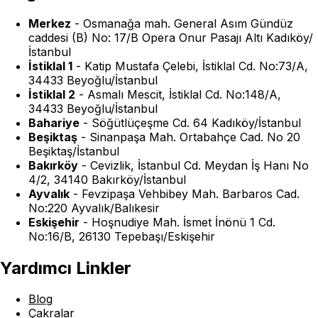
Merkez
-
Osmanağa mah. General Asım Gündüz
caddesi (B) No: 17/B Opera Onur Pasajı Altı Kadıköy/
İstanbul
İstiklal 1
-
Katip Mustafa Çelebi, İstiklal Cd. No:73/A,
34433 Beyoğlu/İstanbul
İstiklal 2
-
Asmalı Mescit, İstiklal Cd. No:148/A,
34433 Beyoğlu/İstanbul
Bahariye
-
Söğütlüçeşme Cd. 64 Kadıköy/İstanbul
Beşiktaş
-
Sinanpaşa Mah. Ortabahçe Cad. No 20
Beşiktaş/İstanbul
Bakırköy
-
Cevizlik, İstanbul Cd. Meydan İş Hanı No
4/2, 34140 Bakırköy/İstanbul
Ayvalık
-
Fevzipaşa Vehbibey Mah. Barbaros Cad.
No:220 Ayvalık/Balıkesir
Eskişehir
-
Hoşnudiye Mah. İsmet İnönü 1 Cd.
No:16/B, 26130 Tepebaşı/Eskişehir
Yardımcı Linkler
Blog
Çakralar