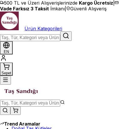
İçeriğe geç
500 TL ve Üzeri Alışverişlerinizde
Kargo Ücretsiz
|
Vade Farksız 3 Taksit
İmkanı
|
Güvenli Alışveriş
Ürün Kategorileri
EN
Sepet
Trend Aramalar
Doğal Taş Kütleler