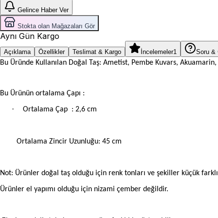
Gelince Haber Ver
Stokta olan Mağazaları Gör
Aynı Gün Kargo
Açıklama
Özellikler
Teslimat & Kargo
İncelemeler
1
Soru &
Bu Üründe Kullanılan Doğal Taş: Ametist, Pembe Kuvars, Akuamarin, Ak
Bu Ürünün ortalama Çapı :
·
Ortalama Çap
: 2,6 cm
Ortalama Zincir Uzunluğu: 45 cm
Not: Ürünler doğal taş olduğu için renk tonları ve şekiller küçük farklıl
Ürünler el yapımı olduğu için nizami çember değildir.