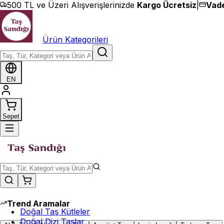
İçeriğe geç
500 TL ve Üzeri Alışverişlerinizde
Kargo Ücretsiz
|
Vade
Ürün Kategorileri
EN
Sepet
Trend Aramalar
Doğal Taş Kütleler
Doğal Dizi Taşlar