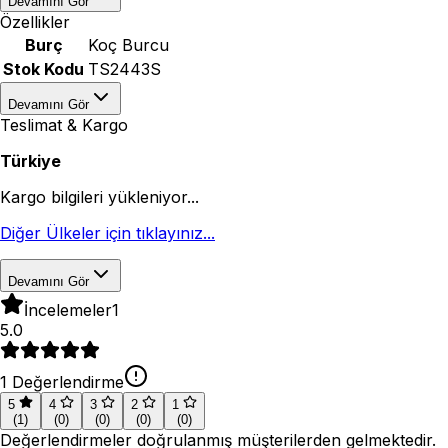
Devamını Gör
Özellikler
Burç
Koç Burcu
Stok Kodu
TS2443S
Devamını Gör
Teslimat & Kargo
Türkiye
Kargo bilgileri yükleniyor...
Diğer Ülkeler için tıklayınız...
Devamını Gör
İncelemeler
1
5.0
1
Değerlendirme
5
4
3
2
1
(
1
)
(
0
)
(
0
)
(
0
)
(
0
)
Değerlendirmeler doğrulanmış müşterilerden gelmektedir.