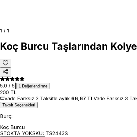
1
/
1
Koç Burcu Taşlarından Kolye 
5.0
/ 5
|
1
Değerlendirme
200
TL
Vade Farksız 3 Taksitle aylık
66,67
TL
Vade Farksız 3 Tak
Taksit Seçenekleri
Burç
:
Koç Burcu
STOKTA YOK
SKU:
TS2443S