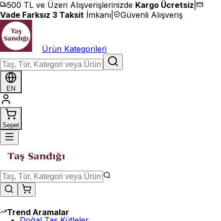
İçeriğe geç
500 TL ve Üzeri Alışverişlerinizde
Kargo Ücretsiz
|
Vade Farksız 3 Taksit
İmkanı
|
Güvenli Alışveriş
Ürün Kategorileri
EN
Sepet
Trend Aramalar
Doğal Taş Kütleler