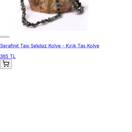
Serafinit Taşı Şekilsiz Kolye - Kırık Taş Kolye
365 TL