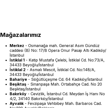
Mağazalarımız
Merkez
-
Osmanağa mah. General Asım Gündüz
caddesi (B) No: 17/B Opera Onur Pasajı Altı Kadıköy/
İstanbul
İstiklal 1
-
Katip Mustafa Çelebi, İstiklal Cd. No:73/A,
34433 Beyoğlu/İstanbul
İstiklal 2
-
Asmalı Mescit, İstiklal Cd. No:148/A,
34433 Beyoğlu/İstanbul
Bahariye
-
Söğütlüçeşme Cd. 64 Kadıköy/İstanbul
Beşiktaş
-
Sinanpaşa Mah. Ortabahçe Cad. No 20
Beşiktaş/İstanbul
Bakırköy
-
Cevizlik, İstanbul Cd. Meydan İş Hanı No
4/2, 34140 Bakırköy/İstanbul
Ayvalık
-
Fevzipaşa Vehbibey Mah. Barbaros Cad.