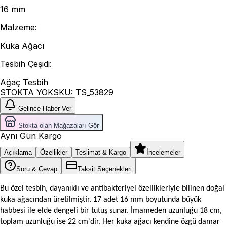
16 mm
Malzeme
:
Kuka Ağacı
Tesbih Çeşidi
:
Ağaç Tesbih
STOKTA YOK
SKU:
TS_53829
Gelince Haber Ver
Stokta olan Mağazaları Gör
Aynı Gün Kargo
Açıklama
Özellikler
Teslimat & Kargo
İncelemeler
Soru & Cevap
Taksit Seçenekleri
Bu özel tesbih, dayanıklı ve antibakteriyel özellikleriyle bilinen doğal
kuka ağacından üretilmiştir. 17 adet 16 mm boyutunda büyük
habbesi ile elde dengeli bir tutuş sunar. İmameden uzunluğu 18 cm,
toplam uzunluğu ise 22 cm'dir. Her kuka ağacı kendine özgü damar