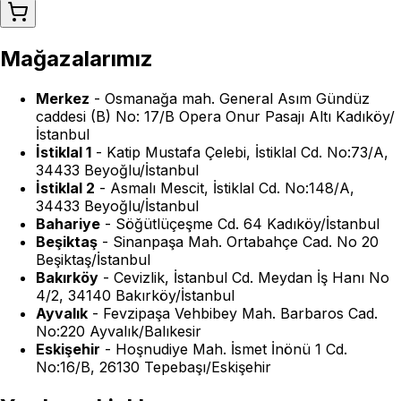
Mağazalarımız
Merkez
-
Osmanağa mah. General Asım Gündüz
caddesi (B) No: 17/B Opera Onur Pasajı Altı Kadıköy/
İstanbul
İstiklal 1
-
Katip Mustafa Çelebi, İstiklal Cd. No:73/A,
34433 Beyoğlu/İstanbul
İstiklal 2
-
Asmalı Mescit, İstiklal Cd. No:148/A,
34433 Beyoğlu/İstanbul
Bahariye
-
Söğütlüçeşme Cd. 64 Kadıköy/İstanbul
Beşiktaş
-
Sinanpaşa Mah. Ortabahçe Cad. No 20
Beşiktaş/İstanbul
Bakırköy
-
Cevizlik, İstanbul Cd. Meydan İş Hanı No
4/2, 34140 Bakırköy/İstanbul
Ayvalık
-
Fevzipaşa Vehbibey Mah. Barbaros Cad.
No:220 Ayvalık/Balıkesir
Eskişehir
-
Hoşnudiye Mah. İsmet İnönü 1 Cd.
No:16/B, 26130 Tepebaşı/Eskişehir