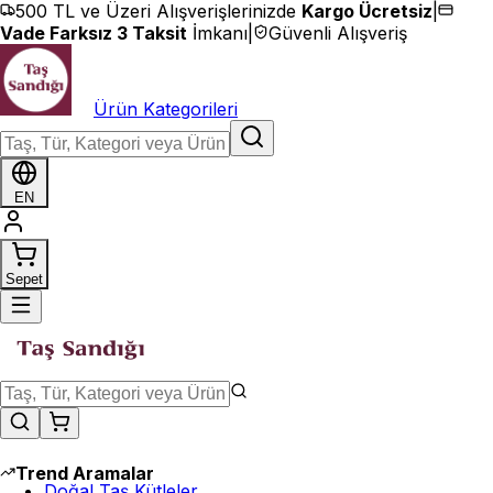
İçeriğe geç
500 TL ve Üzeri Alışverişlerinizde
Kargo Ücretsiz
|
Vade Farksız 3 Taksit
İmkanı
|
Güvenli Alışveriş
Ürün Kategorileri
EN
Sepet
Trend Aramalar
Doğal Taş Kütleler