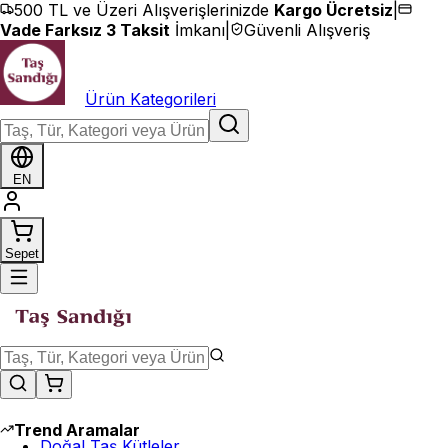
İçeriğe geç
500 TL ve Üzeri Alışverişlerinizde
Kargo Ücretsiz
|
Vade Farksız 3 Taksit
İmkanı
|
Güvenli Alışveriş
Ürün Kategorileri
EN
Sepet
Trend Aramalar
Doğal Taş Kütleler