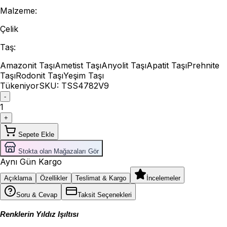
Malzeme
:
Çelik
Taş
:
Amazonit Taşı
Ametist Taşı
Anyolit Taşı
Apatit Taşı
Prehnite
Taşı
Rodonit Taşı
Yeşim Taşı
Tükeniyor
SKU:
TSS4782V9
-
1
+
Sepete Ekle
Stokta olan Mağazaları Gör
Aynı Gün Kargo
Açıklama
Özellikler
Teslimat & Kargo
İncelemeler
Soru & Cevap
Taksit Seçenekleri
Renklerin Yıldız Işıltısı