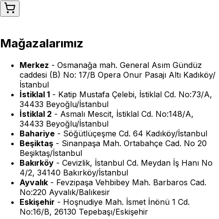
Mağazalarımız
Merkez
-
Osmanağa mah. General Asım Gündüz
caddesi (B) No: 17/B Opera Onur Pasajı Altı Kadıköy/
İstanbul
İstiklal 1
-
Katip Mustafa Çelebi, İstiklal Cd. No:73/A,
34433 Beyoğlu/İstanbul
İstiklal 2
-
Asmalı Mescit, İstiklal Cd. No:148/A,
34433 Beyoğlu/İstanbul
Bahariye
-
Söğütlüçeşme Cd. 64 Kadıköy/İstanbul
Beşiktaş
-
Sinanpaşa Mah. Ortabahçe Cad. No 20
Beşiktaş/İstanbul
Bakırköy
-
Cevizlik, İstanbul Cd. Meydan İş Hanı No
4/2, 34140 Bakırköy/İstanbul
Ayvalık
-
Fevzipaşa Vehbibey Mah. Barbaros Cad.
No:220 Ayvalık/Balıkesir
Eskişehir
-
Hoşnudiye Mah. İsmet İnönü 1 Cd.
No:16/B, 26130 Tepebaşı/Eskişehir