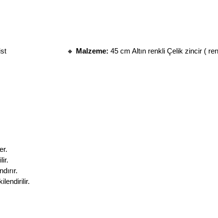
                          
🔸 
Malzeme:
 45 cm Altın renkli Çelik zincir ( 
er.
ir.
dırır.
endirilir.