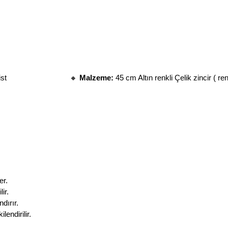
                          
🔸 
Malzeme:
 45 cm Altın renkli Çelik zincir ( 
er.
ir.
dırır.
endirilir.