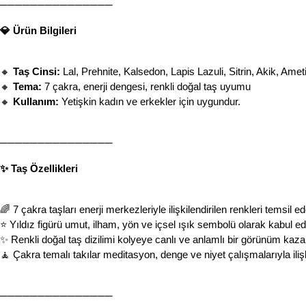
───────────────
💎 Ürün Bilgileri
🔸 
Taş Cinsi:
 Lal, Prehnite, Kalsedon, Lapis Lazuli, Sitrin, Akik, Ametist     
🔸 
Tema:
 7 çakra, enerji dengesi, renkli doğal taş uyumu
🔸 
Kullanım:
 Yetişkin kadın ve erkekler için uygundur.
───────────────
✨ Taş Özellikleri
🌈 7 çakra taşları enerji merkezleriyle ilişkilendirilen renkleri temsil ed
⭐ Yıldız figürü umut, ilham, yön ve içsel ışık sembolü olarak kabul edil
✨ Renkli doğal taş dizilimi kolyeye canlı ve anlamlı bir görünüm kazan
🧘 Çakra temalı takılar meditasyon, denge ve niyet çalışmalarıyla ilişkil
───────────────