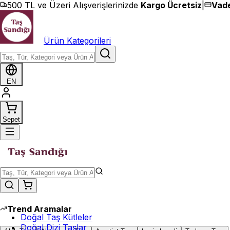
İçeriğe geç
500 TL ve Üzeri Alışverişlerinizde
Kargo Ücretsiz
|
Vade
Ürün Kategorileri
EN
Sepet
Trend Aramalar
Doğal Taş Kütleler
Doğal Dizi Taşlar