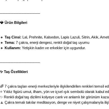
───────────────
💎 Ürün Bilgileri
🔸 
Taş Cinsi:
 Lal, Prehnite, Kalsedon, Lapis Lazuli, Sitrin, Akik, Ametist     
🔸 
Tema:
 7 çakra, enerji dengesi, renkli doğal taş uyumu
🔸 
Kullanım:
 Yetişkin kadın ve erkekler için uygundur.
───────────────
✨ Taş Özellikleri
🌈 7 çakra taşları enerji merkezleriyle ilişkilendirilen renkleri temsil ed
⭐ Yıldız figürü umut, ilham, yön ve içsel ışık sembolü olarak kabul edil
✨ Renkli doğal taş dizilimi kolyeye canlı ve anlamlı bir görünüm kazan
🧘 Çakra temalı takılar meditasyon, denge ve niyet çalışmalarıyla ilişkil