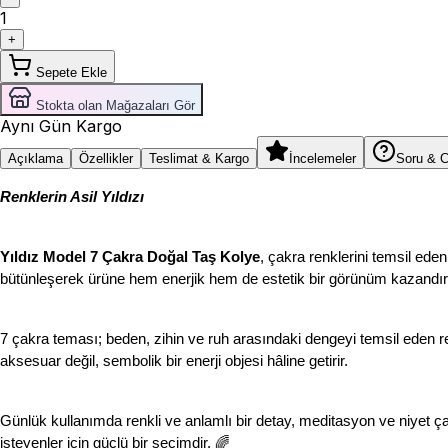
1
+
Sepete Ekle
Stokta olan Mağazaları Gör
Aynı Gün Kargo
Açıklama
Özellikler
Teslimat & Kargo
İncelemeler
Soru & 
Renklerin Asil Yıldızı
Yıldız Model 7 Çakra Doğal Taş Kolye
, çakra renklerini temsil eden
bütünleşerek ürüne hem enerjik hem de estetik bir görünüm kazandırı
7 çakra teması; beden, zihin ve ruh arasındaki dengeyi temsil eden renkl
aksesuar değil, sembolik bir enerji objesi hâline getirir.
Günlük kullanımda renkli ve anlamlı bir detay, meditasyon ve niyet çalış
isteyenler için güçlü bir seçimdir. 🌈