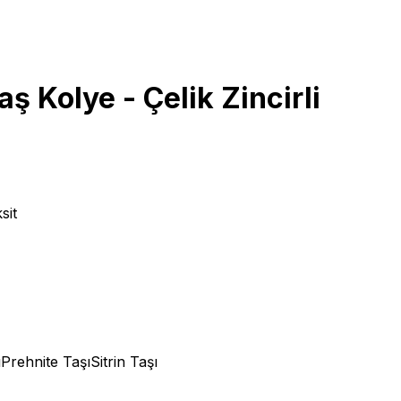
ş Kolye - Çelik Zincirli
sit
ı
Prehnite Taşı
Sitrin Taşı