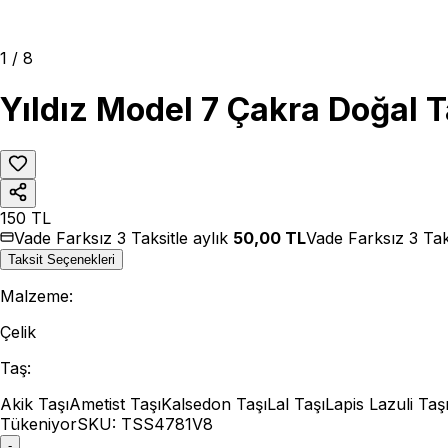
1
/
8
Yıldız Model 7 Çakra Doğal Ta
150
TL
Vade Farksız 3 Taksitle aylık
50,00
TL
Vade Farksız 3 Tak
Taksit Seçenekleri
Malzeme
:
Çelik
Taş
:
Akik Taşı
Ametist Taşı
Kalsedon Taşı
Lal Taşı
Lapis Lazuli Taş
Tükeniyor
SKU:
TSS4781V8
-