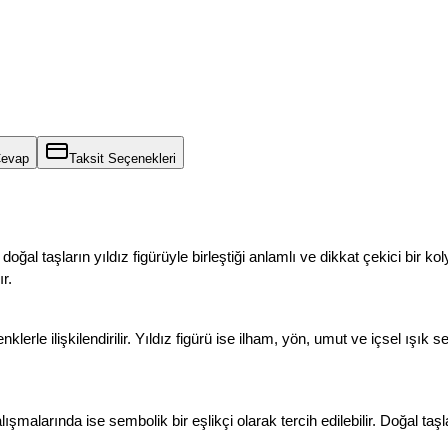
Cevap
Taksit Seçenekleri
 doğal taşların yıldız figürüyle birleştiği anlamlı ve dikkat çekici bir k
r.
erle ilişkilendirilir. Yıldız figürü ise ilham, yön, umut ve içsel ışık s
malarında ise sembolik bir eşlikçi olarak tercih edilebilir. Doğal taşla