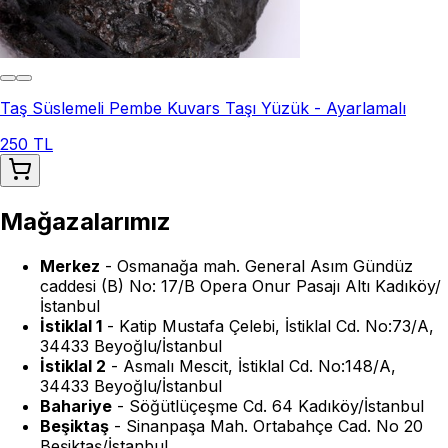
Taş Süslemeli Pembe Kuvars Taşı Yüzük - Ayarlamalı
250 TL
Mağazalarımız
Merkez
-
Osmanağa mah. General Asım Gündüz
caddesi (B) No: 17/B Opera Onur Pasajı Altı Kadıköy/
İstanbul
İstiklal 1
-
Katip Mustafa Çelebi, İstiklal Cd. No:73/A,
34433 Beyoğlu/İstanbul
İstiklal 2
-
Asmalı Mescit, İstiklal Cd. No:148/A,
34433 Beyoğlu/İstanbul
Bahariye
-
Söğütlüçeşme Cd. 64 Kadıköy/İstanbul
Beşiktaş
-
Sinanpaşa Mah. Ortabahçe Cad. No 20
Beşiktaş/İstanbul