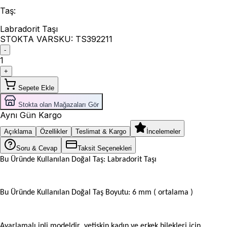
Taş
:
Labradorit Taşı
STOKTA VAR
SKU:
TS392211
-
1
+
Sepete Ekle
Stokta olan Mağazaları Gör
Aynı Gün Kargo
Açıklama
Özellikler
Teslimat & Kargo
İncelemeler
Soru & Cevap
Taksit Seçenekleri
Bu Üründe Kullanılan Doğal Taş: Labradorit Taşı
Bu Üründe Kullanılan Doğal Taş Boyutu: 6 mm ( ortalama
)
Ayarlamalı ipli modeldir yetişkin kadın ve erkek bilekleri için