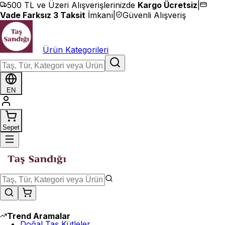
İçeriğe geç
500 TL ve Üzeri Alışverişlerinizde
Kargo Ücretsiz
|
Vade Farksız 3 Taksit
İmkanı
|
Güvenli Alışveriş
Ürün Kategorileri
EN
Sepet
Trend Aramalar
Doğal Taş Kütleler