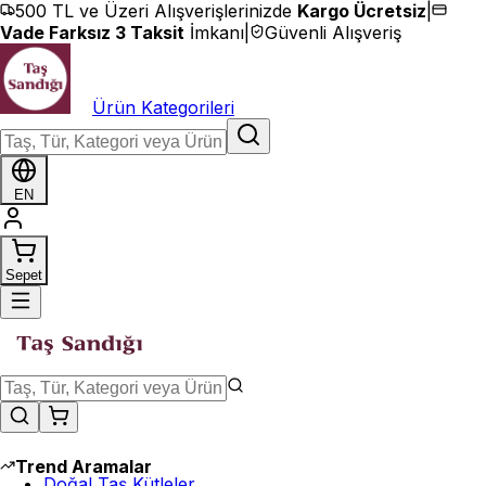
İçeriğe geç
500 TL ve Üzeri Alışverişlerinizde
Kargo Ücretsiz
|
Vade Farksız 3 Taksit
İmkanı
|
Güvenli Alışveriş
Ürün Kategorileri
EN
Sepet
Trend Aramalar
Doğal Taş Kütleler