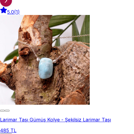
5.0
(
1
)
Larimar Taşı Gümüş Kolye - Şekilsiz Larimar Taşı
485 TL