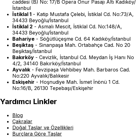
caddesi (B) No: 17/B Opera Onur Pasajı Altı Kadıköy/
İstanbul
İstiklal 1
-
Katip Mustafa Çelebi, İstiklal Cd. No:73/A,
34433 Beyoğlu/İstanbul
İstiklal 2
-
Asmalı Mescit, İstiklal Cd. No:148/A,
34433 Beyoğlu/İstanbul
Bahariye
-
Söğütlüçeşme Cd. 64 Kadıköy/İstanbul
Beşiktaş
-
Sinanpaşa Mah. Ortabahçe Cad. No 20
Beşiktaş/İstanbul
Bakırköy
-
Cevizlik, İstanbul Cd. Meydan İş Hanı No
4/2, 34140 Bakırköy/İstanbul
Ayvalık
-
Fevzipaşa Vehbibey Mah. Barbaros Cad.
No:220 Ayvalık/Balıkesir
Eskişehir
-
Hoşnudiye Mah. İsmet İnönü 1 Cd.
No:16/B, 26130 Tepebaşı/Eskişehir
Yardımcı Linkler
Blog
Çakralar
Doğal Taşlar ve Özellikleri
Burçlara Göre Taşlar