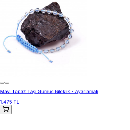
Mavi Topaz Taşı Gümüş Bileklik - Ayarlamalı
1.475 TL