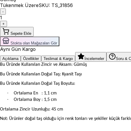
Tükenmek Üzere
SKU:
TS_31856
-
1
+
Sepete Ekle
Stokta olan Mağazaları Gör
Aynı Gün Kargo
Açıklama
Özellikler
Teslimat & Kargo
İncelemeler
Soru & 
Bu Üründe Kullanılan Zincir ve Aksam: Gümüş
Bu Üründe Kullanılan Doğal Taş: Kyanit Taşı
Bu Üründe Kullanılan Doğal Taş Boyutu:
·
Ortalama En
: 1,1 cm
·
Ortalama Boy : 1,5 cm
Ortalama Zincir Uzunluğu: 45 cm
Not: Ürünler doğal taş olduğu için renk tonları ve şekiller küçük farklıl