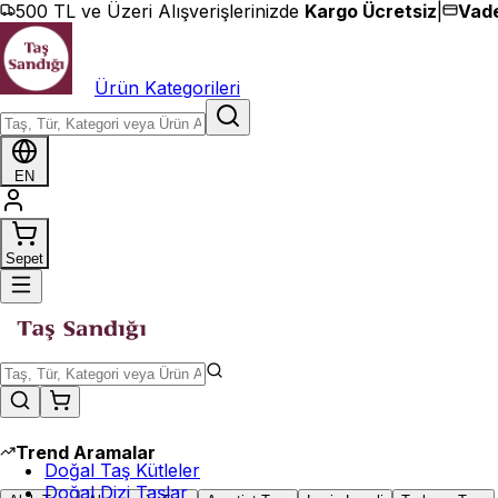
İçeriğe geç
500 TL ve Üzeri Alışverişlerinizde
Kargo Ücretsiz
|
Vade
Ürün Kategorileri
EN
Sepet
Trend Aramalar
Doğal Taş Kütleler
Doğal Dizi Taşlar